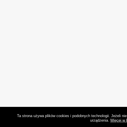
Ta strona używa plików cookies i podobnych technologii. Jeżeli n
urządzenia.
Więcej w 