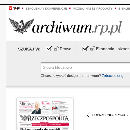
SZKOLENIA I KONFERENCJE
POZNAJ NASZE PRODUKTY
E-SKLE
Prawo
Ekonomia i biznes
SZUKAJ W:
Chcesz uzyskać dostęp do archiwum?
Zobacz ofertę
POPRZEDNI ARTYKUŁ Z