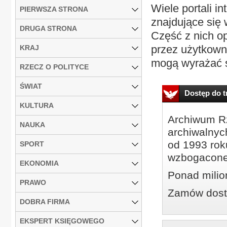
Wiele portali 
PIERWSZA STRONA
znajdujące się 
DRUGA STRONA
Część z nich o
przez użytkowni
KRAJ
mogą wyrażać s
RZECZ O POLITYCE
ŚWIAT
Dostęp do tr
KULTURA
Archiwum Rz
NAUKA
archiwalnyc
od 1993 roku
SPORT
wzbogacone
EKONOMIA
Ponad milio
PRAWO
Zamów dostę
DOBRA FIRMA
EKSPERT KSIĘGOWEGO