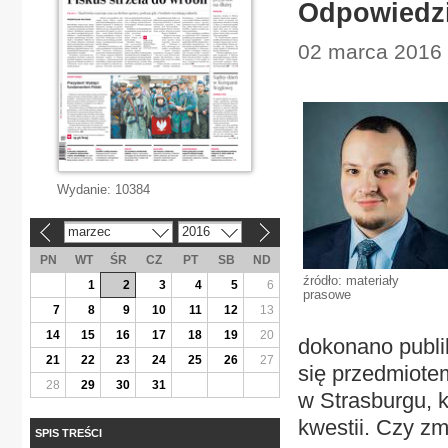
Odpowiedzi
02 marca 2016 
Wydanie:
10384
marzec
2016
«
»
PN
WT
ŚR
CZ
PT
SB
ND
źródło: materiały
1
2
3
4
5
6
prasowe
7
8
9
10
11
12
13
14
15
16
17
18
19
20
dokonano publik
21
22
23
24
25
26
27
się przedmiote
28
29
30
31
w Strasburgu, k
kwestii. Czy zm
SPIS TREŚCI