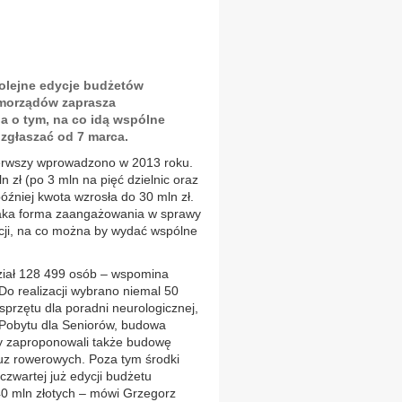
kolejne edycje budżetów
amorządów zaprasza
 o tym, na co idą wspólne
 zgłaszać od 7 marca.
ierwszy wprowadzono w 2013 roku.
 zł (po 3 mln na pięć dzielnic oraz
później kwota wzrosła do 30 mln zł.
aka forma zaangażowania w sprawy
ycji, na co można by wydać wspólne
dział 128 499 osób – wspomina
Do realizacji wybrano niemal 50
sprzętu dla poradni neurologicznej,
Pobytu dla Seniorów, budowa
cy zaproponowali także budowę
luz rowerowych. Poza tym środki
zwartej już edycji budżetu
40 mln złotych – mówi Grzegorz