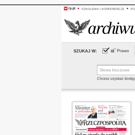
SZKOLENIA I KONFERENCJE
PO
Prawo
SZUKAJ W:
Chcesz uzyskać dostę