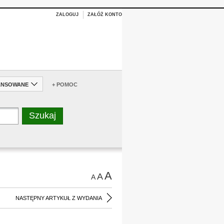
ZALOGUJ
ZAŁÓŻ KONTO
ANSOWANE
+ POMOC
A
A
A
NASTĘPNY ARTYKUŁ Z WYDANIA