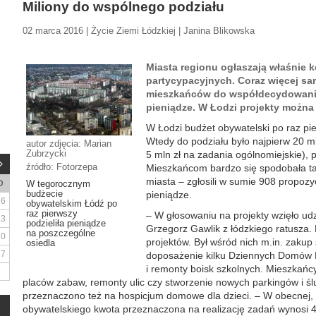
Miliony do wspólnego podziału
02 marca 2016 | Życie Ziemi Łódzkiej | Janina Blikowska
Miasta regionu ogłaszają właśnie 
partycypacyjnych. Coraz więcej s
mieszkańców do współdecydowania
pieniądze. W Łodzi projekty można
W Łodzi budżet obywatelski po raz p
Wtedy do podziału było najpierw 20 mln
autor zdjęcia: Marian
Zubrzycki
5 mln zł na zadania ogólnomiejskie), 
źródło: Fotorzepa
Mieszkańcom bardzo się spodobała t
miasta – zgłosili w sumie 908 propoz
D
W tegorocznym
budżecie
pieniądze.
6
obywatelskim Łódź po
raz pierwszy
– W głosowaniu na projekty wzięło u
13
podzieliła pieniądze
Grzegorz Gawlik z łódzkiego ratusza. 
na poszczególne
20
projektów. Był wśród nich m.in. zakup 
osiedla
27
doposażenie kilku Dziennych Domów 
i remonty boisk szkolnych. Mieszkań
placów zabaw, remonty ulic czy stworzenie nowych parkingów i ś
przeznaczono też na hospicjum domowe dla dzieci. – W obecnej, c
obywatelskiego kwota przeznaczona na realizację zadań wynosi 