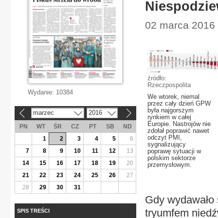
Niespodzie
02 marca 2016 
źródło:
Rzeczpospolita
Wydanie:
10384
We wtorek, niemal
przez cały dzień GPW
była najgorszym
marzec
2016
«
»
rynkiem w całej
Europie. Nastrojów nie
PN
WT
ŚR
CZ
PT
SB
ND
zdołał poprawić nawet
odczyt PMI,
1
2
3
4
5
6
sygnalizujący
7
8
9
10
11
12
13
poprawę sytuacji w
polskim sektorze
14
15
16
17
18
19
20
przemysłowym.
21
22
23
24
25
26
27
28
29
30
31
Gdy wydawało s
tryumfem niedźw
SPIS TREŚCI