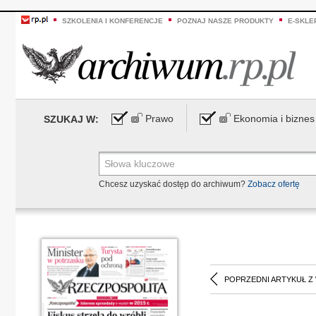
SZKOLENIA I KONFERENCJE
POZNAJ NASZE PRODUKTY
E-SKLE
Prawo
Ekonomia i biznes
SZUKAJ W:
Chcesz uzyskać dostęp do archiwum?
Zobacz ofertę
POPRZEDNI ARTYKUŁ Z