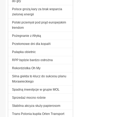
do gry
Polsce grożą kary za brak wsparcia
zielonej energii
Polski przemysł pod prąd europejskim
trendom
Pożegnanie z Afryką
Przełomowe dni dla kopalń
Pułapka obietnic
RPP będzie bardzo ostrożna
Rekordzistka Oh My
Silna giełda to klucz do sukcesu planu
Morawieckiego
Spadną inwestycje w grupie MOL
Sprzedaż mocno rośnie
Stabilna akcyza służy papierosom
Trans Polonia kupiła Orlen Transport