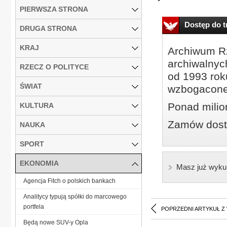
PIERWSZA STRONA
Dostęp do tr
DRUGA STRONA
KRAJ
Archiwum Rz
archiwalnyc
RZECZ O POLITYCE
od 1993 roku
ŚWIAT
wzbogacone
Ponad milio
KULTURA
Zamów dostę
NAUKA
SPORT
EKONOMIA
Masz już wyku
Agencja Fitch o polskich bankach
Analitycy typują spółki do marcowego
portfela
POPRZEDNI ARTYKUŁ Z
Będą nowe SUV-y Opla