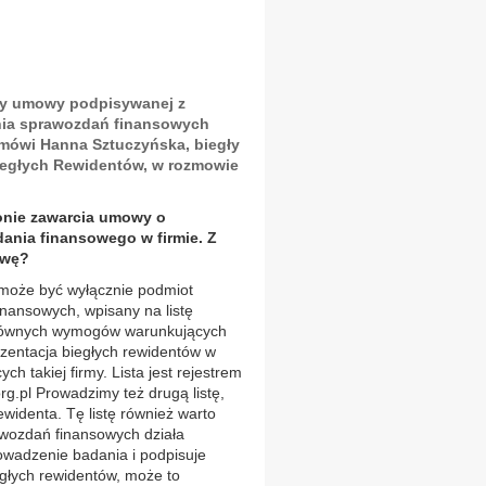
ty umowy podpisywanej z
ia sprawozdań finansowych
 mówi Hanna Sztuczyńska, biegły
Biegłych Rewidentów, w rozmowie
onie zawarcia umowy o
ania finansowego w firmie. Z
owę?
oże być wyłącznie podmiot
nansowych, wpisany na listę
łównych wymogów warunkujących
rezentacja biegłych rewidentów w
h takiej firmy. Lista jest rejestrem
rg.pl Prowadzimy też drugą listę,
ewidenta. Tę listę również warto
wozdań finansowych działa
rowadzenie badania i podpisuje
biegłych rewidentów, może to