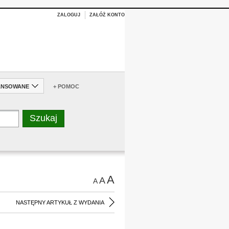
ZALOGUJ
ZAŁÓŻ KONTO
ANSOWANE
+ POMOC
A
A
A
NASTĘPNY ARTYKUŁ Z WYDANIA