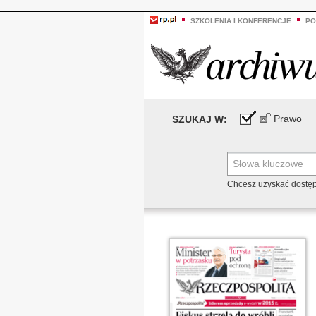
SZKOLENIA I KONFERENCJE
PO
Prawo
SZUKAJ W:
Chcesz uzyskać dostę