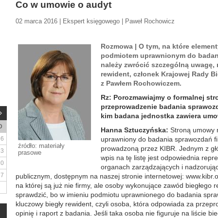
Co w umowie o audyt
02 marca 2016 | Ekspert księgowego | Paweł Rochowicz
Rozmowa | O tym, na które elemen
podmiotem uprawnionym do badan
należy zwrócić szczególną uwagę,
rewident, członek Krajowej Rady 
z Pawłem Rochowiczem.
Rz: Porozmawiajmy o formalnej str
przeprowadzenie badania sprawozd
kim badana jednostka zawiera um
D
Hanna Sztuczyńska:
Stroną umowy m
6
uprawniony do badania sprawozdań fi
źródło: materiały
prowadzoną przez KIBR. Jednym z g
13
prasowe
wpis na tę listę jest odpowiednia rep
20
organach zarządzających i nadzorującyc
27
publicznym, dostępnym na naszej stronie internetowej: www.kibr.o
na której są już nie firmy, ale osoby wykonujące zawód biegłego r
sprawdzić, bo w imieniu podmiotu uprawnionego do badania spra
kluczowy biegły rewident, czyli osoba, która odpowiada za przep
opinię i raport z badania. Jeśli taka osoba nie figuruje na liście 