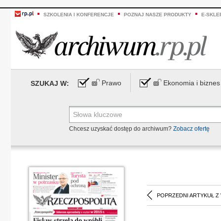
SZKOLENIA I KONFERENCJE
POZNAJ NASZE PRODUKTY
E-SKLE
Prawo
Ekonomia i biznes
SZUKAJ W:
Chcesz uzyskać dostęp do archiwum?
Zobacz ofertę
POPRZEDNI ARTYKUŁ Z