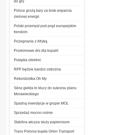
do gry
Polsce grożą kary za brak wsparcia
zielonej energii
Polski przemysł pod prąd europejskim
trendom
Pożegnanie z Afryką
Przełomowe dni dla kopalń
Pułapka obietnic
RPP będzie bardzo ostrożna
Rekordzistka Oh My
Silna giełda to klucz do sukcesu planu
Morawieckiego
Spadną inwestycje w grupie MOL
Sprzedaż mocno rośnie
Stabilna akcyza służy papierosom
Trans Polonia kupiła Orlen Transport