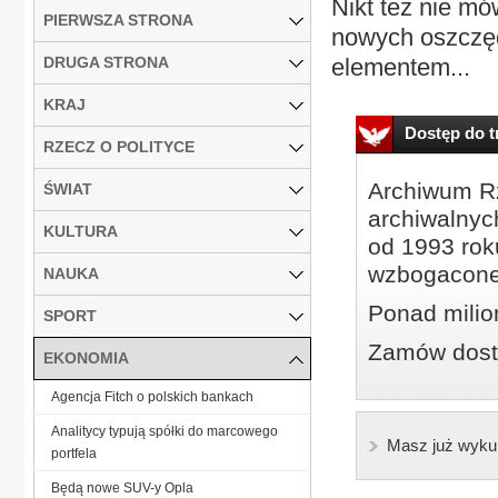
Nikt też nie mó
PIERWSZA STRONA
nowych oszczęd
DRUGA STRONA
elementem...
KRAJ
Dostęp do tr
RZECZ O POLITYCE
Archiwum Rz
ŚWIAT
archiwalnyc
KULTURA
od 1993 roku
wzbogacone
NAUKA
Ponad milio
SPORT
Zamów dostę
EKONOMIA
Agencja Fitch o polskich bankach
Analitycy typują spółki do marcowego
Masz już wyku
portfela
Będą nowe SUV-y Opla