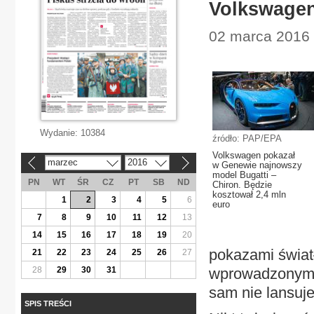
Volkswagen
02 marca 2016 
Wydanie:
10384
źródło: PAP/EPA
Volkswagen pokazał
marzec
2016
«
»
w Genewie najnowszy
model Bugatti –
PN
WT
ŚR
CZ
PT
SB
ND
Chiron. Będzie
kosztował 2,4 mln
1
2
3
4
5
6
euro
7
8
9
10
11
12
13
14
15
16
17
18
19
20
pokazami świat
21
22
23
24
25
26
27
28
29
30
31
wprowadzonymi
sam nie lansuje
SPIS TREŚCI