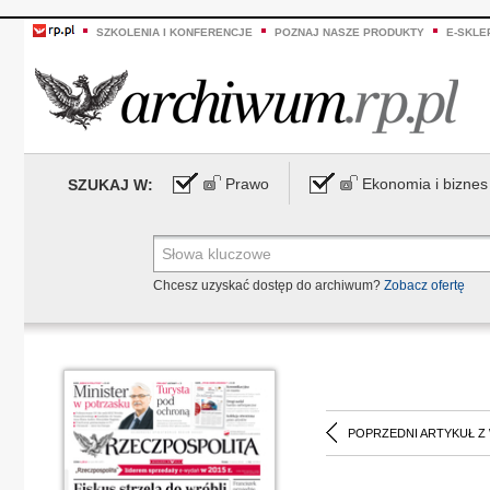
SZKOLENIA I KONFERENCJE
POZNAJ NASZE PRODUKTY
E-SKLE
Prawo
Ekonomia i biznes
SZUKAJ W:
Chcesz uzyskać dostęp do archiwum?
Zobacz ofertę
POPRZEDNI ARTYKUŁ Z