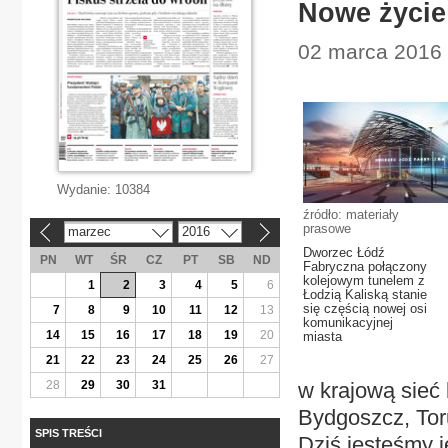
Nowe życie
02 marca 2016 |
Wydanie:
10384
źródło: materiały
prasowe
marzec
2016
«
»
Dworzec Łódź
PN
WT
ŚR
CZ
PT
SB
ND
Fabryczna połączony
kolejowym tunelem z
1
2
3
4
5
6
Łodzią Kaliską stanie
się częścią nowej osi
7
8
9
10
11
12
13
komunikacyjnej
14
15
16
17
18
19
20
miasta
21
22
23
24
25
26
27
28
29
30
31
w krajową sieć 
Bydgoszcz, To
SPIS TREŚCI
Dziś jesteśmy 