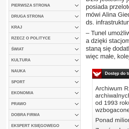
PIERWSZA STRONA
posiada przelot
mówi Alina Gie
DRUGA STRONA
ds. infrastruktu
KRAJ
– Tunel umożliw
RZECZ O POLITYCE
a dzięki stacj
staną się doda
ŚWIAT
więc małe, kol
KULTURA
NAUKA
Dostęp do tr
SPORT
Archiwum Rz
EKONOMIA
archiwalnyc
od 1993 roku
PRAWO
wzbogacone
DOBRA FIRMA
Ponad milio
EKSPERT KSIĘGOWEGO