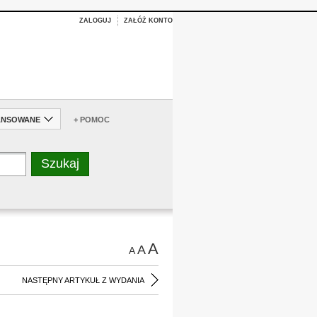
ZALOGUJ
ZAŁÓŻ KONTO
ANSOWANE
+ POMOC
A
A
A
NASTĘPNY ARTYKUŁ Z WYDANIA