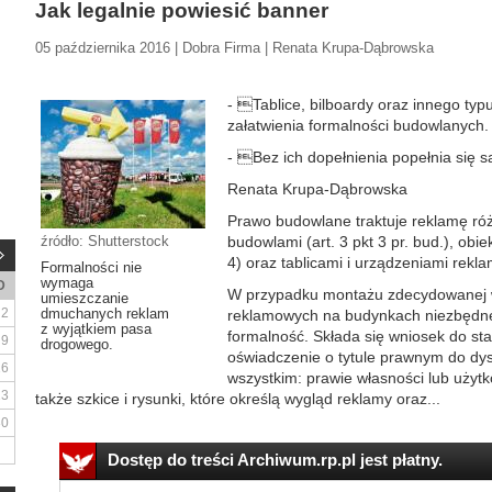
Jak legalnie powiesić banner
05 października 2016 | Dobra Firma | Renata Krupa-Dąbrowska
- Tablice, bilboardy oraz innego ty
załatwienia formalności budowlanych.
- Bez ich dopełnienia popełnia się 
Renata Krupa-Dąbrowska
Prawo budowlane traktuje reklamę ró
źródło: Shutterstock
budowlami (art. 3 pkt 3 pr. bud.), obie
4) oraz tablicami i urządzeniami rekla
Formalności nie
wymaga
D
W przypadku montażu zdecydowanej wi
umieszczanie
2
dmuchanych reklam
reklamowych na budynkach niezbędne j
z wyjątkiem pasa
formalność. Składa się wniosek do sta
9
drogowego.
oświadczenie o tytule prawnym do dy
16
wszystkim: prawie własności lub użyt
23
także szkice i rysunki, które określą wygląd reklamy oraz...
30
Dostęp do treści Archiwum.rp.pl jest płatny.