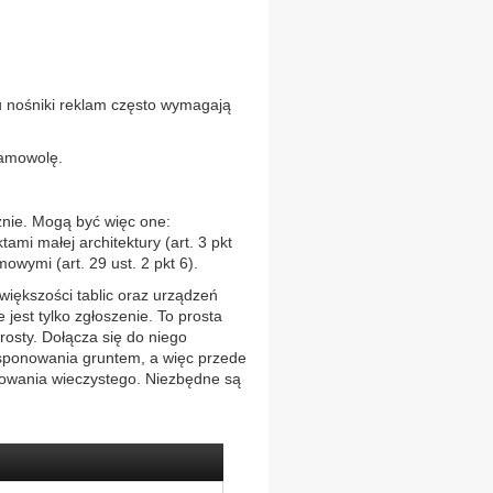
pu nośniki reklam często wymagają
samowolę.
żnie. Mogą być więc one:
ktami małej architektury (art. 3 pkt
mowymi (art. 29 ust. 2 pkt 6).
ększości tablic oraz urządzeń
est tylko zgłoszenie. To prosta
rosty. Dołącza się do niego
sponowania gruntem, a więc przede
kowania wieczystego. Niezbędne są