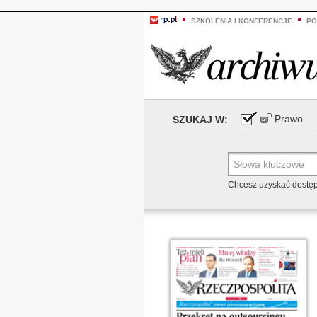
SZKOLENIA I KONFERENCJE
PO
Prawo
SZUKAJ W:
Chcesz uzyskać dostę