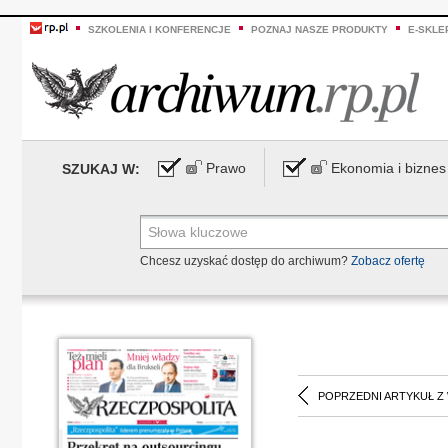
SZKOLENIA I KONFERENCJE
POZNAJ NASZE PRODUKTY
E-SKLE
Prawo
Ekonomia i biznes
SZUKAJ W:
Chcesz uzyskać dostęp do archiwum?
Zobacz ofertę
POPRZEDNI ARTYKUŁ Z