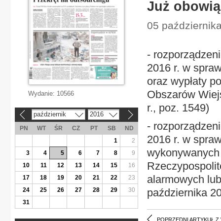
Już obowiąz
05 października
- rozporządzeni
2016 r. w spra
oraz wypłaty p
Obszarów Wiejs
Wydanie:
10566
r., poz. 1549)
październik
2016
«
»
- rozporządzen
PN
WT
ŚR
CZ
PT
SB
ND
2016 r. w spra
1
2
wykonywanych 
3
4
5
6
7
8
9
Rzeczypospolit
10
11
12
13
14
15
16
alarmowych lu
17
18
19
20
21
22
23
24
25
26
27
28
29
30
października 20
31
POPRZEDNI ARTYKUŁ Z