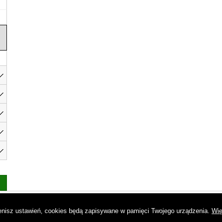
as
|
Regulamin
|
Reklama
|
Napisz do nas
|
Kontakt
|
Pliki cookies
|
Dek
mienisz ustawień, cookies będą zapisywane w pamięci Twojego urządzenia.
Wię
© Copyright by Gremi Media SA