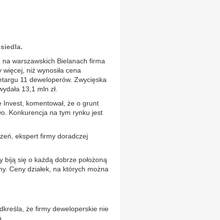
siedla.
. na warszawskich Bielanach firma
 więcej, niż wynosiła cena
etargu 11 deweloperów. Zwycięska
wydała 13,1 mln zł.
Invest, komentował, że o grunt
wo. Konkurencja na tym rynku jest
zeń, ekspert firmy doradczej
 biją się o każdą dobrze położoną
ony. Ceny działek, na których można
dkreśla, że firmy deweloperskie nie
...