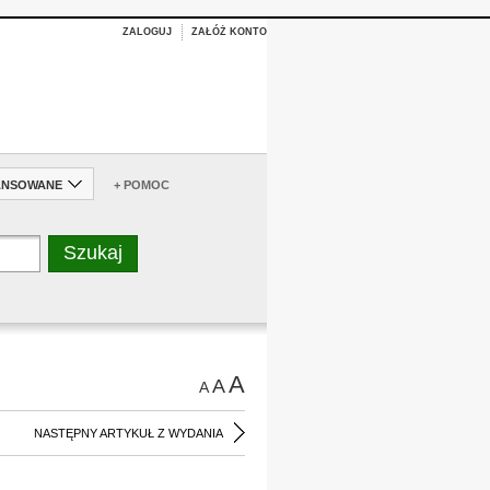
ZALOGUJ
ZAŁÓŻ KONTO
ANSOWANE
+ POMOC
A
A
A
NASTĘPNY ARTYKUŁ Z WYDANIA