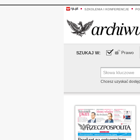
SZKOLENIA I KONFERENCJE
PO
Prawo
SZUKAJ W:
Chcesz uzyskać dostę