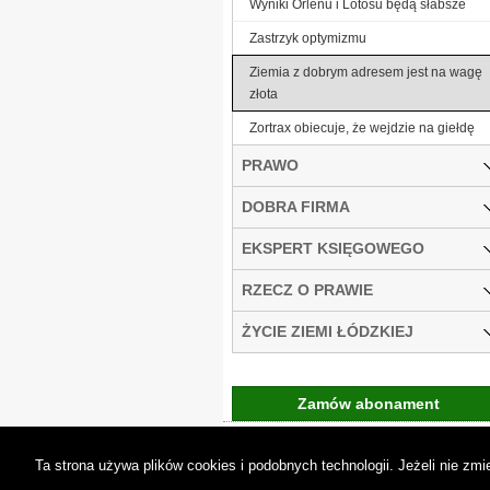
Wyniki Orlenu i Lotosu będą słabsze
Zastrzyk optymizmu
Ziemia z dobrym adresem jest na wagę
złota
Zortrax obiecuje, że wejdzie na giełdę
PRAWO
DOBRA FIRMA
EKSPERT KSIĘGOWEGO
RZECZ O PRAWIE
ŻYCIE ZIEMI ŁÓDZKIEJ
Zamów abonament
Gremi Media:
O n
Ta strona używa plików cookies i podobnych technologii. Jeżeli nie z