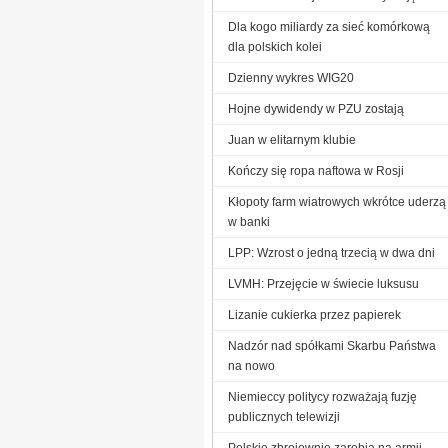
Dla kogo miliardy za sieć komórkową
dla polskich kolei
Dzienny wykres WIG20
Hojne dywidendy w PZU zostają
Juan w elitarnym klubie
Kończy się ropa naftowa w Rosji
Kłopoty farm wiatrowych wkrótce uderzą
w banki
LPP: Wzrost o jedną trzecią w dwa dni
LVMH: Przejęcie w świecie luksusu
Lizanie cukierka przez papierek
Nadzór nad spółkami Skarbu Państwa
na nowo
Niemieccy politycy rozważają fuzję
publicznych telewizji
Polskie zbrojownie zarobią na armii