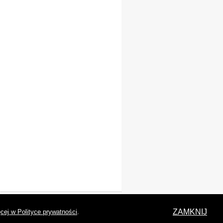
laracja dostępności
ZAMKNIJ
cej w Polityce prywatności
.