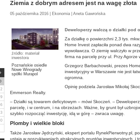
Ziemia z dobrym adresem jest na wagę złota
05 października 2016 | Ekonomia | Aneta Gawrońska
Deweloperzy walczą o działki pod o
Za działkę o powierzchni 2,3 tys. mkw
Home Invest zapłaciła ponad dwa razy
wywoławcza. O ziemię walczyło w prz
źródło: materiał
firma na parcelę przy ul. Przy Agorze 
inwestora
Poznańskie osiedle
Grzegorz Barbachowski, prezes Home 
Nowe Winogrady
inwestycyjny w Warszawie nie jest łat
spółki Murapol
ogromna.
D
Opinię podziela Jarosław Mikołaj Skoc
2
Emmerson Realty.
9
– Działki są towarem deficytowym – mówi Skoczeń. – Deweloperzy
16
parcelę, i w centrum, i na obrzeżach. Ważne, by grunt był uzbroj
23
szybko rozpocząć inwestycję, idą w górę – zwraca uwagę.
30
Plomby i wielkie bloki
Także Jarosław Jędrzyński, ekspert portalu RynekPierwotny.pl, po
ustają w poszukiwaniach atrakcyjnych gruntów inwestycyjnych, i to