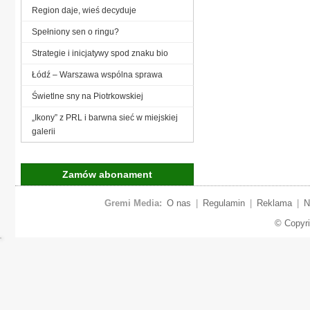
Region daje, wieś decyduje
Spełniony sen o ringu?
Strategie i inicjatywy spod znaku bio
Łódź – Warszawa wspólna sprawa
Świetlne sny na Piotrkowskiej
„Ikony” z PRL i barwna sieć w miejskiej
galerii
Zamów abonament
Gremi Media:
O nas
|
Regulamin
|
Reklama
|
N
© Copyr