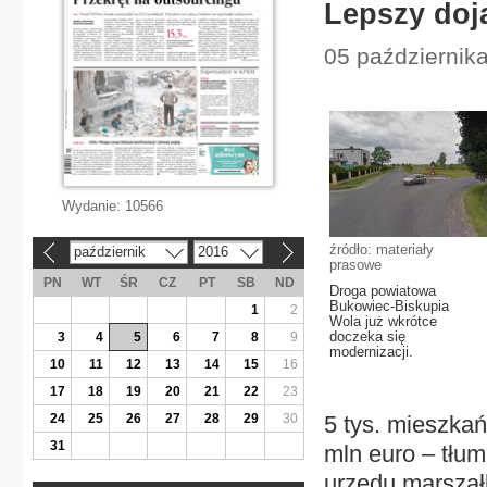
Lepszy doj
05 października
Wydanie:
10566
źródło: materiały
październik
2016
«
»
prasowe
PN
WT
ŚR
CZ
PT
SB
ND
Droga powiatowa
Bukowiec-Biskupia
1
2
Wola już wkrótce
doczeka się
3
4
5
6
7
8
9
modernizacji.
10
11
12
13
14
15
16
17
18
19
20
21
22
23
24
25
26
27
28
29
30
5 tys. mieszkań
31
mln euro – tłu
urzędu marszał