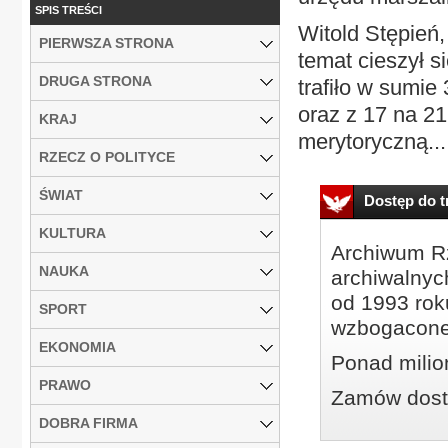
SPIS TREŚCI
Witold Stępień
PIERWSZA STRONA
temat cieszył 
DRUGA STRONA
trafiło w sumi
oraz z 17 na 2
KRAJ
merytoryczną...
RZECZ O POLITYCE
ŚWIAT
Dostęp do tr
KULTURA
Archiwum Rz
NAUKA
archiwalnyc
od 1993 roku
SPORT
wzbogacone
EKONOMIA
Ponad milio
PRAWO
Zamów dostę
DOBRA FIRMA