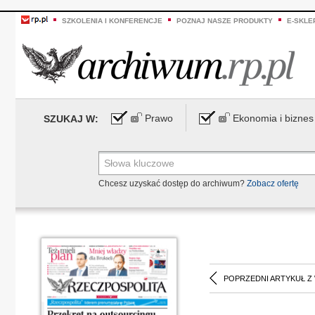
SZKOLENIA I KONFERENCJE
POZNAJ NASZE PRODUKTY
E-SKLE
Prawo
Ekonomia i biznes
SZUKAJ W:
Chcesz uzyskać dostęp do archiwum?
Zobacz ofertę
POPRZEDNI ARTYKUŁ Z