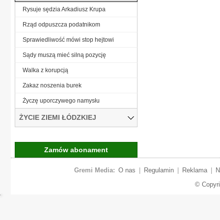
Rysuje sędzia Arkadiusz Krupa
Rząd odpuszcza podatnikom
Sprawiedliwość mówi stop hejtowi
Sądy muszą mieć silną pozycję
Walka z korupcją
Zakaz noszenia burek
Życzę uporczywego namysłu
ŻYCIE ZIEMI ŁÓDZKIEJ
Zamów abonament
Gremi Media:
O nas
|
Regulamin
|
Reklama
|
N
© Copyr