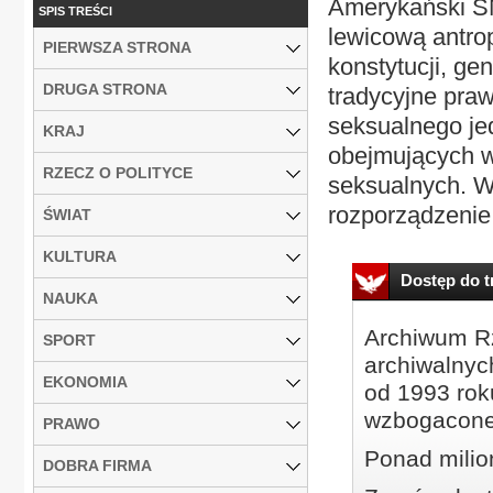
Amerykański SN 
SPIS TREŚCI
lewicową antrop
PIERWSZA STRONA
konstytucji, ge
DRUGA STRONA
tradycyjne pra
seksualnego je
KRAJ
obejmujących w
RZECZ O POLITYCE
seksualnych. W
rozporządzenie
ŚWIAT
KULTURA
Dostęp do tr
NAUKA
Archiwum Rz
SPORT
archiwalnyc
EKONOMIA
od 1993 roku
wzbogacone
PRAWO
Ponad milio
DOBRA FIRMA