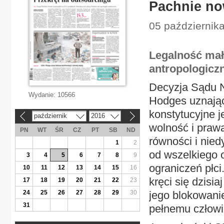
Pachnie n
05 października
Legalność ma
antropologiczn
Decyzja Sądu N
Wydanie:
10566
Hodges uznając
konstytucyjne j
październik
2016
«
»
wolność i praw
PN
WT
ŚR
CZ
PT
SB
ND
równości i nied
1
2
od wszelkiego og
3
4
5
6
7
8
9
ograniczeń płci
10
11
12
13
14
15
16
kręci się dzisi
17
18
19
20
21
22
23
24
25
26
27
28
29
30
jego blokowanie
31
pełnemu człow