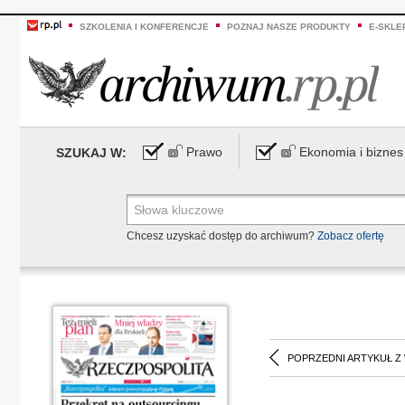
SZKOLENIA I KONFERENCJE
POZNAJ NASZE PRODUKTY
E-SKLE
Prawo
Ekonomia i biznes
SZUKAJ W:
Chcesz uzyskać dostęp do archiwum?
Zobacz ofertę
POPRZEDNI ARTYKUŁ Z