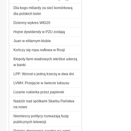
Dla kogo miliardy za sieć komórkową
dla polskich kolei
Dzienny wykres WIG20
Hojne dywidendy w PZU zostają
Juan w elitarnym klubie
Kończy się ropa naftowa w Rosji
Kłopoty farm wiatrowych wkrótce uderzą
w banki
LPP: Wzrost o jedną trzecią w dwa dni
LVMH: Przejęcie w świecie luksusu
Lizanie cukierka przez papierek
Nadzór nad spółkami Skarbu Państwa
na nowo
Niemieccy politycy rozważają fuzję
publicznych telewizji
Polskie zbrojownie zarobią na armii