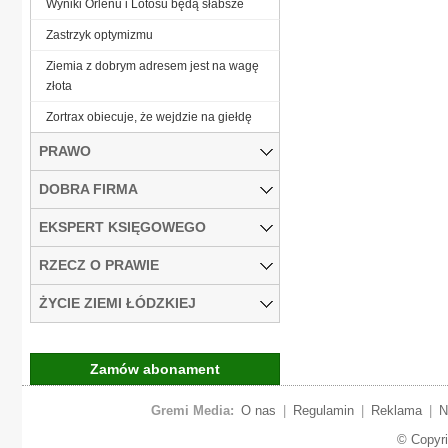
Wyniki Orlenu i Lotosu będą słabsze
Zastrzyk optymizmu
Ziemia z dobrym adresem jest na wagę
złota
Zortrax obiecuje, że wejdzie na giełdę
PRAWO
DOBRA FIRMA
EKSPERT KSIĘGOWEGO
RZECZ O PRAWIE
ŻYCIE ZIEMI ŁÓDZKIEJ
Zamów abonament
Gremi Media:
O nas
|
Regulamin
|
Reklama
|
N
© Copyr