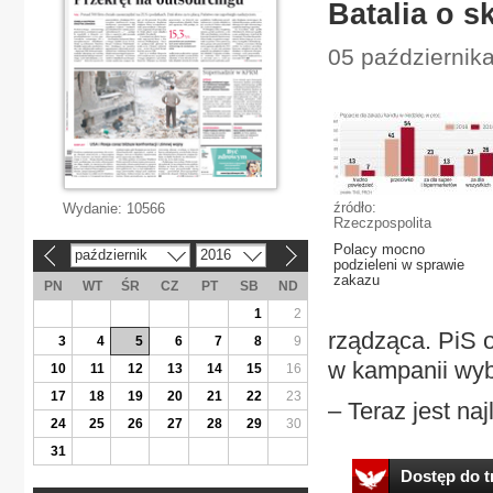
Batalia o s
05 październik
źródło:
Wydanie:
10566
Rzeczpospolita
Polacy mocno
październik
2016
«
»
podzieleni w sprawie
zakazu
PN
WT
ŚR
CZ
PT
SB
ND
1
2
rządząca. PiS o
3
4
5
6
7
8
9
w kampanii wyb
10
11
12
13
14
15
16
17
18
19
20
21
22
23
– Teraz jest na
24
25
26
27
28
29
30
31
Dostęp do tr