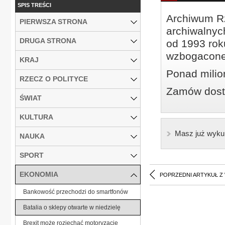
SPIS TREŚCI
Archiwum Rz
PIERWSZA STRONA
archiwalnyc
DRUGA STRONA
od 1993 roku
wzbogacone
KRAJ
Ponad milio
RZECZ O POLITYCE
Zamów dostę
ŚWIAT
KULTURA
Masz już wyku
NAUKA
SPORT
EKONOMIA
POPRZEDNI ARTYKUŁ Z
Bankowość przechodzi do smartfonów
Batalia o sklepy otwarte w niedzielę
Brexit może rozjechać motoryzację