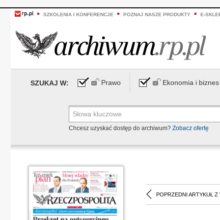
SZKOLENIA I KONFERENCJE
POZNAJ NASZE PRODUKTY
E-SKLE
Prawo
Ekonomia i biznes
SZUKAJ W:
Chcesz uzyskać dostęp do archiwum?
Zobacz ofertę
POPRZEDNI ARTYKUŁ Z