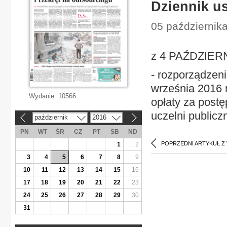
Dziennik us
05 października
z 4 PAŹDZIERNI
- rozporządzeni
września 2016 
Wydanie:
10566
opłaty za post
uczelni publicz
październik
2016
«
»
PN
WT
ŚR
CZ
PT
SB
ND
POPRZEDNI ARTYKUŁ Z
1
2
3
4
5
6
7
8
9
10
11
12
13
14
15
16
17
18
19
20
21
22
23
24
25
26
27
28
29
30
31