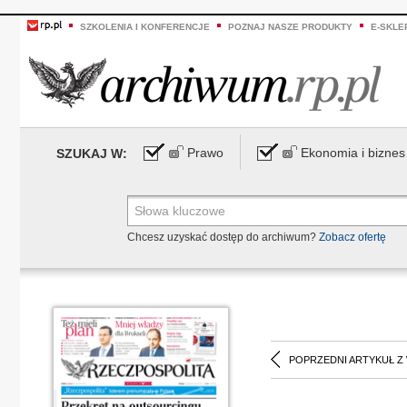
SZKOLENIA I KONFERENCJE
POZNAJ NASZE PRODUKTY
E-SKLE
Prawo
Ekonomia i biznes
SZUKAJ W:
Chcesz uzyskać dostęp do archiwum?
Zobacz ofertę
POPRZEDNI ARTYKUŁ Z