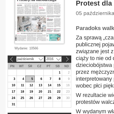
Protest dl
05 października
Paradoks walki
Za sprawą „czar
publicznej poja
Wydanie:
10566
związane jest 
ciąży to nie od
październik
2016
«
»
dzieciobójstwa 
PN
WT
ŚR
CZ
PT
SB
ND
przez mężczyzn
1
2
interpretowany 
3
4
5
6
7
8
9
wobec płci pięk
10
11
12
13
14
15
16
17
18
19
20
21
22
23
W rezultacie w
24
25
26
27
28
29
30
protestów walcz
31
W wydanym właś