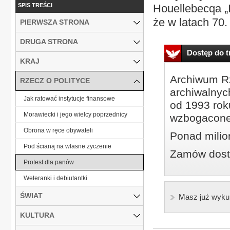
SPIS TREŚCI
Houellebecqa „I
że w latach 70.
PIERWSZA STRONA
DRUGA STRONA
Dostęp do tr
KRAJ
Archiwum Rz
RZECZ O POLITYCE
archiwalnyc
Jak ratować instytucje finansowe
od 1993 roku
Morawiecki i jego wielcy poprzednicy
wzbogacone
Obrona w ręce obywateli
Ponad milio
Pod ścianą na własne życzenie
Zamów dostę
Protest dla panów
Weteranki i debiutantki
ŚWIAT
Masz już wyku
KULTURA