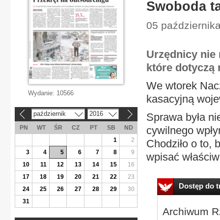
Swoboda ta
05 października
Urzędnicy nie
które dotyczą 
We wtorek Nacz
Wydanie:
10566
kasacyjną woje
październik
2016
Sprawa była ni
«
»
PN
WT
ŚR
CZ
PT
SB
ND
cywilnego wpły
1
2
Chodziło o to, 
3
4
5
6
7
8
9
wpisać właściw
10
11
12
13
14
15
16
17
18
19
20
21
22
23
Dostęp do tr
24
25
26
27
28
29
30
31
Archiwum Rz