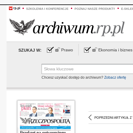
SZKOLENIA I KONFERENCJE
POZNAJ NASZE PRODUKTY
E-SKLE
Prawo
Ekonomia i biznes
SZUKAJ W:
Chcesz uzyskać dostęp do archiwum?
Zobacz ofertę
POPRZEDNI ARTYKUŁ Z