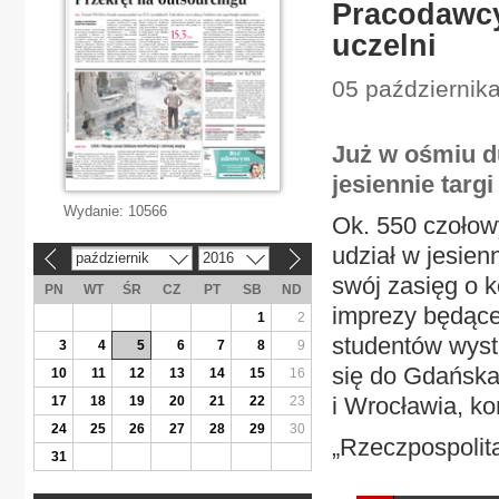
Pracodawcy
uczelni
05 październik
Już w ośmiu d
jesiennie targ
Wydanie:
10566
Ok. 550 czoło
udział w jesien
październik
2016
«
»
swój zasięg o 
PN
WT
ŚR
CZ
PT
SB
ND
imprezy będącej
1
2
studentów wysta
3
4
5
6
7
8
9
się do Gdańsk
10
11
12
13
14
15
16
i Wrocławia, ko
17
18
19
20
21
22
23
24
25
26
27
28
29
30
„Rzeczpospolita
31