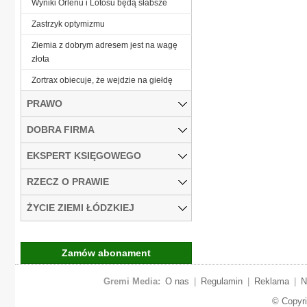
Wyniki Orlenu i Lotosu będą słabsze
Zastrzyk optymizmu
Ziemia z dobrym adresem jest na wagę
złota
Zortrax obiecuje, że wejdzie na giełdę
PRAWO
DOBRA FIRMA
EKSPERT KSIĘGOWEGO
RZECZ O PRAWIE
ŻYCIE ZIEMI ŁÓDZKIEJ
Zamów abonament
Gremi Media:
O nas
|
Regulamin
|
Reklama
|
N
© Copyr