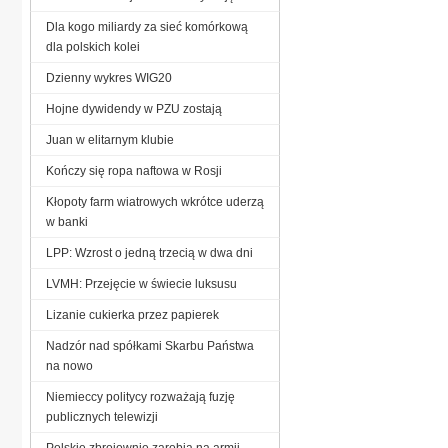
Dla kogo miliardy za sieć komórkową
dla polskich kolei
Dzienny wykres WIG20
Hojne dywidendy w PZU zostają
Juan w elitarnym klubie
Kończy się ropa naftowa w Rosji
Kłopoty farm wiatrowych wkrótce uderzą
w banki
LPP: Wzrost o jedną trzecią w dwa dni
LVMH: Przejęcie w świecie luksusu
Lizanie cukierka przez papierek
Nadzór nad spółkami Skarbu Państwa
na nowo
Niemieccy politycy rozważają fuzję
publicznych telewizji
Polskie zbrojownie zarobią na armii