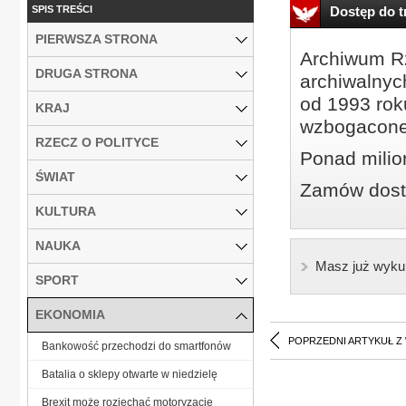
SPIS TREŚCI
Dostęp do tr
PIERWSZA STRONA
Archiwum Rz
DRUGA STRONA
archiwalnyc
od 1993 roku
KRAJ
wzbogacone
RZECZ O POLITYCE
Ponad milio
ŚWIAT
Zamów dostę
KULTURA
NAUKA
Masz już wyku
SPORT
EKONOMIA
POPRZEDNI ARTYKUŁ Z
Bankowość przechodzi do smartfonów
Batalia o sklepy otwarte w niedzielę
Brexit może rozjechać motoryzację