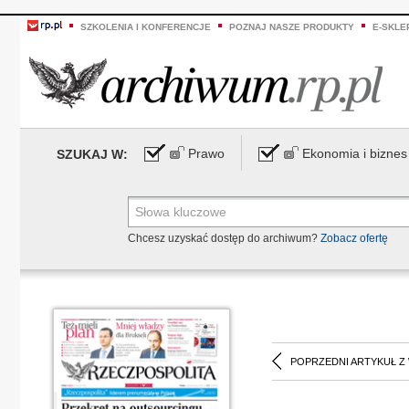
SZKOLENIA I KONFERENCJE
POZNAJ NASZE PRODUKTY
E-SKLE
Prawo
Ekonomia i biznes
SZUKAJ W:
Chcesz uzyskać dostęp do archiwum?
Zobacz ofertę
POPRZEDNI ARTYKUŁ Z