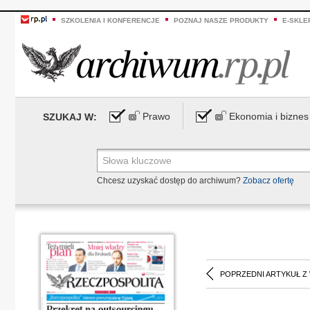
SZKOLENIA I KONFERENCJE
POZNAJ NASZE PRODUKTY
E-SKLE
Prawo
Ekonomia i biznes
SZUKAJ W:
Chcesz uzyskać dostęp do archiwum?
Zobacz ofertę
POPRZEDNI ARTYKUŁ Z