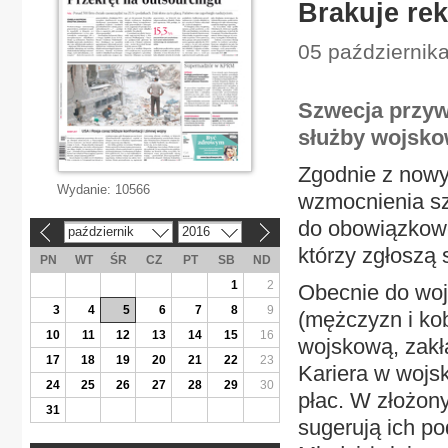
Brakuje re
05 października
Szwecja przyw
służby wojsko
Zgodnie z nowy
Wydanie:
10566
wzmocnienia sz
do obowiązkowe
październik
2016
«
»
którzy zgłoszą 
PN
WT
ŚR
CZ
PT
SB
ND
1
2
Obecnie do wojs
3
4
5
6
7
8
9
(mężczyzn i ko
10
11
12
13
14
15
16
wojskową, zakła
17
18
19
20
21
22
23
Kariera w wojsk
24
25
26
27
28
29
30
płac. W złożon
31
sugerują ich po