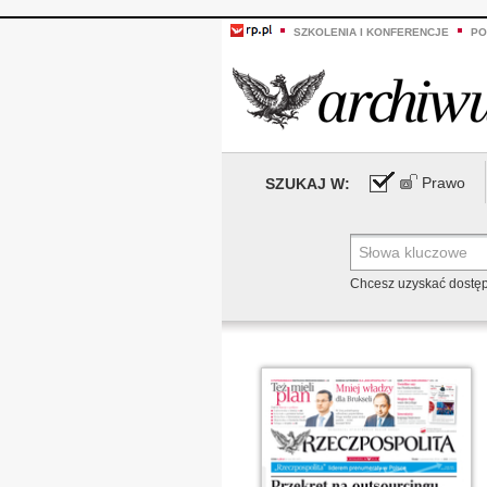
SZKOLENIA I KONFERENCJE
PO
Prawo
SZUKAJ W:
Chcesz uzyskać dostę