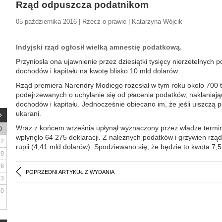
Rząd odpuszcza podatnikom
05 października 2016 | Rzecz o prawie | Katarzyna Wójcik
Indyjski rząd ogłosił wielką amnestię podatkową.
Przyniosła ona ujawnienie przez dziesiątki tysięcy nierzetelnych
dochodów i kapitału na kwotę blisko 10 mld dolarów.
Rząd premiera Narendry Modiego rozesłał w tym roku około 700 
podejrzewanych o uchylanie się od płacenia podatków, nakłaniaj
dochodów i kapitału. Jednocześnie obiecano im, że jeśli uiszczą 
ukarani.
Wraz z końcem września upłynął wyznaczony przez władze termin
D
wpłynęło 64 275 deklaracji. Z należnych podatków i grzywien rz
2
rupii (4,41 mld dolarów). Spodziewano się, że będzie to kwota 7,
9
16
POPRZEDNI ARTYKUŁ Z WYDANIA
23
30