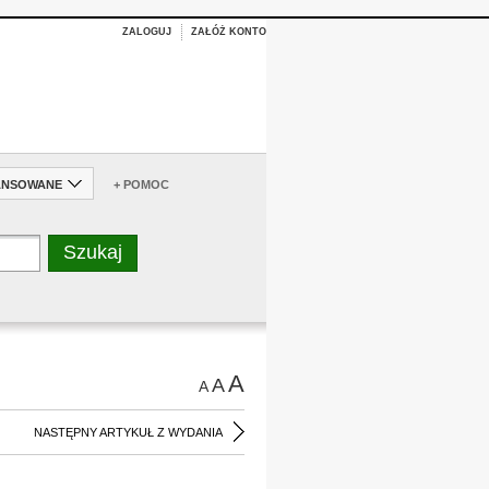
ZALOGUJ
ZAŁÓŻ KONTO
ANSOWANE
+ POMOC
A
A
A
NASTĘPNY ARTYKUŁ Z WYDANIA