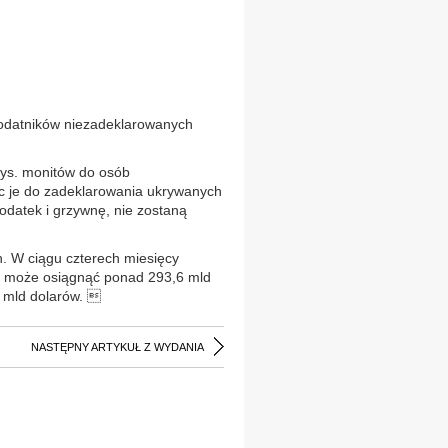
 podatników niezadeklarowanych
tys. monitów do osób
ąc je do zadeklarowania ukrywanych
podatek i grzywnę, nie zostaną
. W ciągu czterech miesięcy
ąd może osiągnąć ponad 293,6 mld
5 mld dolarów. 
NASTĘPNY ARTYKUŁ Z WYDANIA