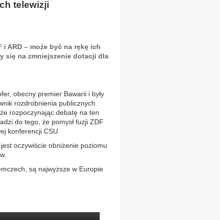
h telewizji
i ARD – może być na rękę ich
ży się na zmniejszenie dotacji dla
er, obecny premier Bawarii i były
iwnik rozdrobnienia publicznych
 że rozpoczynając debatę na ten
dzi do tego, że pomysł fuzji ZDF
ej konferencji CSU.
jest oczywiście obniżenie poziomu
ów.
iemczech, są najwyższe w Europie