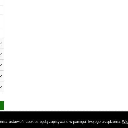
as
|
Regulamin
|
Reklama
|
Napisz do nas
|
Kontakt
|
Pliki cookies
|
Dek
mienisz ustawień, cookies będą zapisywane w pamięci Twojego urządzenia.
Wię
© Copyright by Gremi Media SA