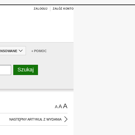
ZALOGUJ
ZAŁÓŻ KONTO
ANSOWANE
+ POMOC
A
A
A
NASTĘPNY ARTYKUŁ Z WYDANIA