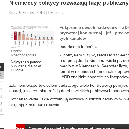
Niemieccy politycy rozważają fuzję publicznyc
05 października 2016 | Ekonomia
Połączenie dwóch nadawców – ZDF 
prywatnej konkurencji, jeśli przeło
tych kanałów.
magdalena lemańska
źródło:
Z pomysłem fuzji wyszedł Horst Seehof
Rzeczpospolita
p.o. prezydenta Niemiec, wielki przec
Najwyższa pomoc
mediów w Niemczech. Seehofer liczy,
publiczna dla tv w
Europie
temat w niemieckich mediach, doprowa
D
i ARD znajdzie poparcie na listopadow
2
Zdaniem ekspertów celem budzącego wiele kontrowersji pomysłu 
9
dotacji, jakie co roku trafiają do obu wielkich publicznych nadawc
16
Dofinansowanie, jakie otrzymują wszyscy publiczni nadawcy w N
23
i sięgają 8 mld euro rocznie.
30
...
Dostęp do treści Archiwum.rp.pl jest płatny.