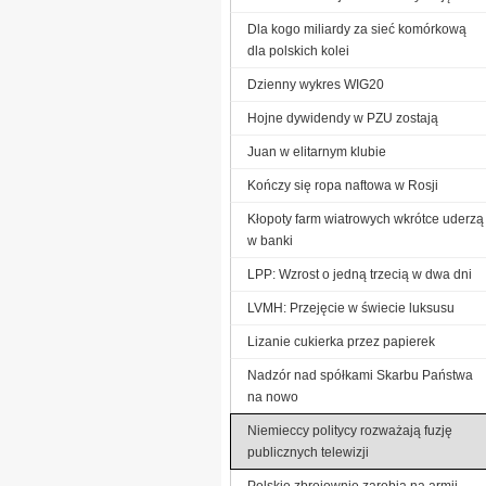
Dla kogo miliardy za sieć komórkową
dla polskich kolei
Dzienny wykres WIG20
Hojne dywidendy w PZU zostają
Juan w elitarnym klubie
Kończy się ropa naftowa w Rosji
Kłopoty farm wiatrowych wkrótce uderzą
w banki
LPP: Wzrost o jedną trzecią w dwa dni
LVMH: Przejęcie w świecie luksusu
Lizanie cukierka przez papierek
Nadzór nad spółkami Skarbu Państwa
na nowo
Niemieccy politycy rozważają fuzję
publicznych telewizji
Polskie zbrojownie zarobią na armii