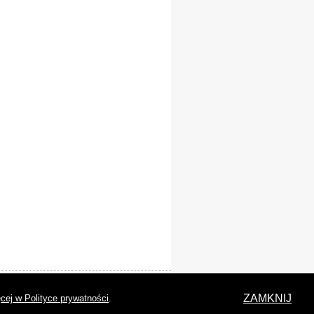
laracja dostępności
ZAMKNIJ
cej w Polityce prywatności
.