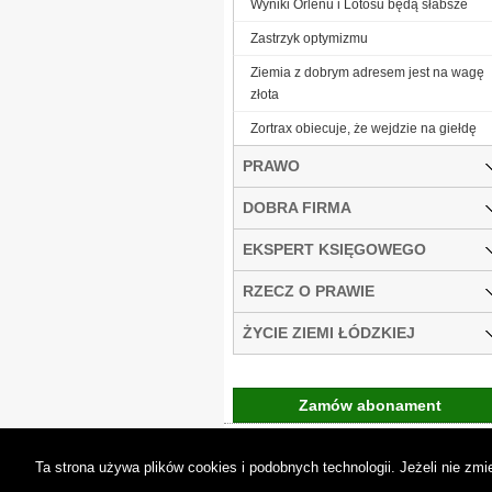
Wyniki Orlenu i Lotosu będą słabsze
Zastrzyk optymizmu
Ziemia z dobrym adresem jest na wagę
złota
Zortrax obiecuje, że wejdzie na giełdę
PRAWO
DOBRA FIRMA
EKSPERT KSIĘGOWEGO
RZECZ O PRAWIE
ŻYCIE ZIEMI ŁÓDZKIEJ
Zamów abonament
Gremi Media:
O n
Ta strona używa plików cookies i podobnych technologii. Jeżeli nie z