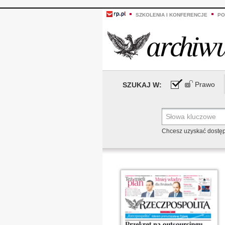
SZKOLENIA I KONFERENCJE
PO
Prawo
SZUKAJ W:
Chcesz uzyskać dostę