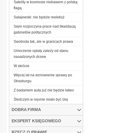
Satelity w kosmosie niebawem z polską
flagą
Sałajewski: nie będzie reelekcji
Sejm rozpoczyna prace nad likwidacją
gabinetów politycznych
Swoboda tak, ale w granicach prawa
Umorzenie opłaty zależy od stanu
nasadzonych drzew
W skrócie
Więcej lat na wznowienie sprawy po
Strasburgu
Z badaniem auta już nie będzie łatwo
Śledczym w rejonie miało być lżej
DOBRA FIRMA
EKSPERT KSIĘGOWEGO
RZECZ O PRAWIE