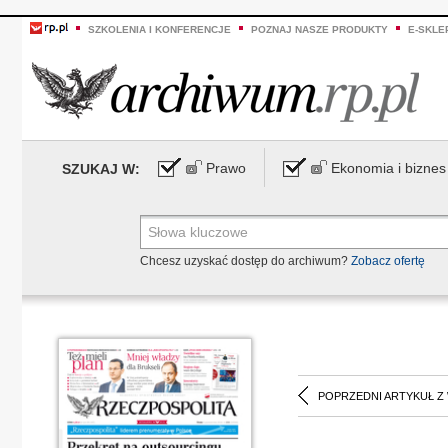
SZKOLENIA I KONFERENCJE
POZNAJ NASZE PRODUKTY
E-SKLE
Prawo
Ekonomia i biznes
SZUKAJ W:
Chcesz uzyskać dostęp do archiwum?
Zobacz ofertę
POPRZEDNI ARTYKUŁ Z