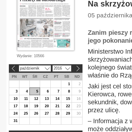
Na skrzyżo
05 październik
Zanim pieszy r
jego pokonani
Ministerstwo In
Wydanie:
10566
skrzyżowaniach
kolejnego światł
październik
2016
«
»
właśnie do Rzą
PN
WT
ŚR
CZ
PT
SB
ND
1
2
Jaki jest cel s
3
4
5
6
7
8
9
Kierowca, rower
10
11
12
13
14
15
16
sekundnik, dowi
17
18
19
20
21
22
23
przez ulicę.
24
25
26
27
28
29
30
– Informacja z
31
może oddziaływ