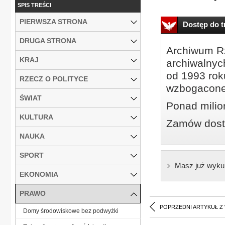
SPIS TREŚCI
PIERWSZA STRONA
Dostęp do tr
DRUGA STRONA
Archiwum Rz
KRAJ
archiwalnyc
od 1993 roku
RZECZ O POLITYCE
wzbogacone
ŚWIAT
Ponad milio
KULTURA
Zamów dostę
NAUKA
SPORT
Masz już wyku
EKONOMIA
PRAWO
POPRZEDNI ARTYKUŁ Z
Domy środowiskowe bez podwyżki