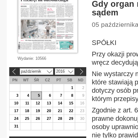
Gdy organ 
sądem
05 październik
SPÓŁKI
Przy okazji pr
Wydanie:
10566
wręcz decydują
październik
2016
Nie wystarczy 
«
»
PN
WT
ŚR
CZ
PT
SB
ND
które stawiają
1
2
dotyczy osób p
3
4
5
6
7
8
9
którym przepis
10
11
12
13
14
15
16
Zgodnie z art.
17
18
19
20
21
22
23
prawne dokonuj
24
25
26
27
28
29
30
osoby uprawnion
31
nie tylko praw