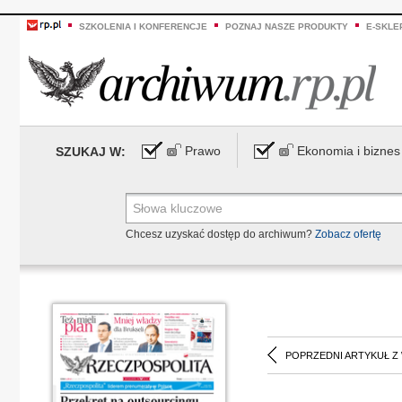
SZKOLENIA I KONFERENCJE
POZNAJ NASZE PRODUKTY
E-SKLE
Prawo
Ekonomia i biznes
SZUKAJ W:
Chcesz uzyskać dostęp do archiwum?
Zobacz ofertę
POPRZEDNI ARTYKUŁ Z