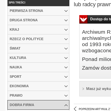
SPIS TREŚCI
lub radcy prawn
PIERWSZA STRONA
Dostęp do tr
DRUGA STRONA
KRAJ
Archiwum Rz
archiwalnyc
RZECZ O POLITYCE
od 1993 roku
ŚWIAT
wzbogacone
KULTURA
Ponad milio
Zamów dostę
NAUKA
SPORT
EKONOMIA
Masz już wyku
PRAWO
DOBRA FIRMA
POPRZEDNI ARTYKUŁ Z