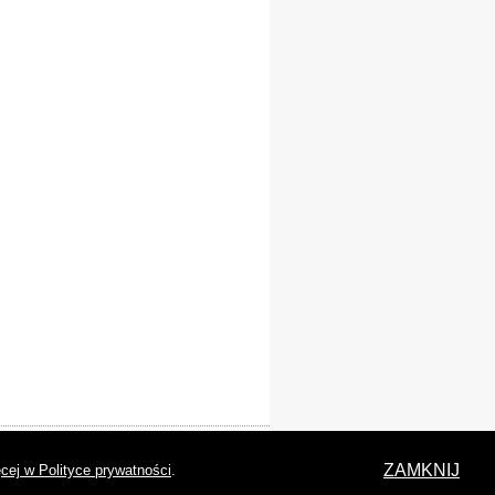
laracja dostępności
ZAMKNIJ
cej w Polityce prywatności
.