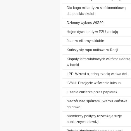
Dla kogo miliardy za sieć komórkową
dla polskich kolei
Dzienny wykres WIG20
Hojne dywidendy w PZU zostają
Juan w elitarnym klubie
Kończy się ropa naftowa w Rosji
Kłopoty farm wiatrowych wkrótce uderzą
w banki
LPP: Wzrost o jedną trzecią w dwa dni
LVMH: Przejęcie w świecie luksusu
Lizanie cukierka przez papierek
Nadzór nad spółkami Skarbu Państwa
na nowo
Niemieccy politycy rozważają fuzję
publicznych telewizji
Polskie zbrojownie zarobią na armii