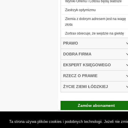
Wyniki Orlenu i Lotosu będą słabsze
Zastrzyk optymizmu
Ziemia z dobrym adresem jest na wagę
złota
Zortrax obiecuje, że wejdzie na giełdę
PRAWO
DOBRA FIRMA
EKSPERT KSIĘGOWEGO
RZECZ O PRAWIE
ŻYCIE ZIEMI ŁÓDZKIEJ
Zamów abonament
Gremi Media:
O n
Ta strona używa plików cookies i podobnych technologii. Jeżeli nie z