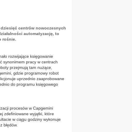
 dziesięć centrów nowoczesnych
ziałalności automatyzację, to
 rośnie.
mało rozwijające księgowanie
być synonimem pracy w centrach
roboty przejmują tam nużące,
gemini, gdzie programowy robot
elekcjonuje uprzednio zaaprobowane
średnio do programu księgowego
tyzacji procesów w Capgemini
j zdefiniowane wyjątki, które
tacie w ciągu godziny wykonuje
ez błędów.