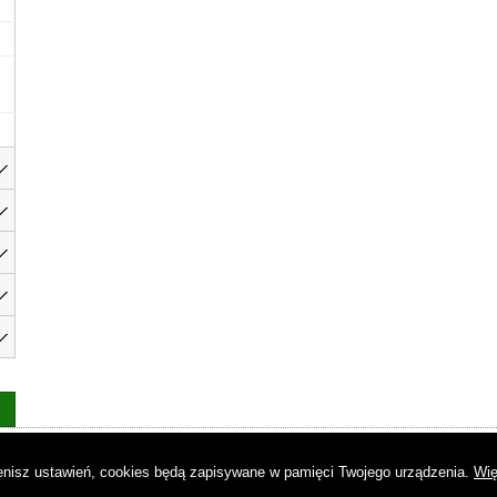
as
|
Regulamin
|
Reklama
|
Napisz do nas
|
Kontakt
|
Pliki cookies
|
Dek
mienisz ustawień, cookies będą zapisywane w pamięci Twojego urządzenia.
Wię
© Copyright by Gremi Media SA