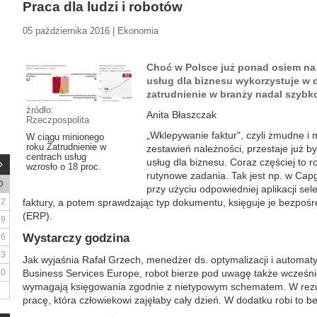
Praca dla ludzi i robotów
05 października 2016 | Ekonomia
Choć w Polsce już ponad osiem na
usług dla biznesu wykorzystuje w d
zatrudnienie w branży nadal szybko
źródło:
Anita Błaszczak
Rzeczpospolita
„Wklepywanie faktur", czyli żmudne i 
W ciągu minionego
roku Zatrudnienie w
zestawień należności, przestaje już 
centrach usług
usług dla biznesu. Coraz częściej to 
wzrosło o 18 proc.
rutynowe zadania. Tak jest np. w Cap
D
przy użyciu odpowiedniej aplikacji s
2
faktury, a potem sprawdzając typ dokumentu, księguje je bezpo
(ERP).
9
Wystarczy godzina
16
23
Jak wyjaśnia Rafał Grzech, menedżer ds. optymalizacji i automa
30
Business Services Europe, robot bierze pod uwagę także wcześnie
wymagają księgowania zgodnie z nietypowym schematem. W rezul
pracę, która człowiekowi zajęłaby cały dzień. W dodatku robi to b