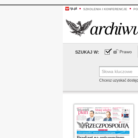
SZKOLENIA I KONFERENCJE
PO
Prawo
SZUKAJ W:
Chcesz uzyskać dostę