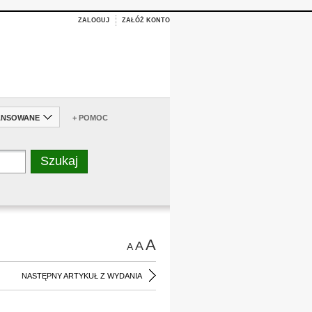
ZALOGUJ
ZAŁÓŻ KONTO
ANSOWANE
+ POMOC
A
A
A
NASTĘPNY ARTYKUŁ Z WYDANIA