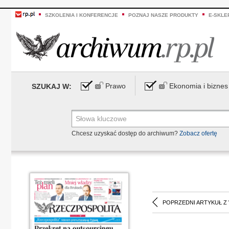
SZKOLENIA I KONFERENCJE
POZNAJ NASZE PRODUKTY
E-SKLE
Prawo
Ekonomia i biznes
SZUKAJ W:
Chcesz uzyskać dostęp do archiwum?
Zobacz ofertę
POPRZEDNI ARTYKUŁ Z