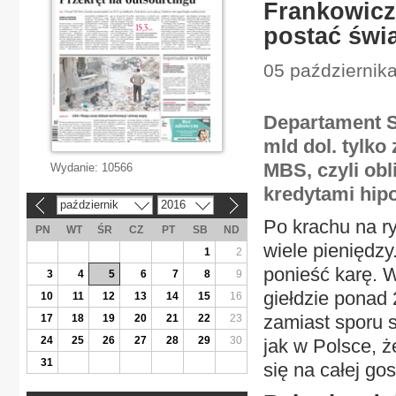
Frankowicz
postać świ
05 październik
Departament S
mld dol. tylko
MBS, czyli ob
Wydanie:
10566
kredytami hip
październik
2016
«
»
Po krachu na ry
PN
WT
ŚR
CZ
PT
SB
ND
wiele pieniędzy
1
2
ponieść karę. 
3
4
5
6
7
8
9
giełdzie ponad 
10
11
12
13
14
15
16
zamiast sporu s
17
18
19
20
21
22
23
24
25
26
27
28
29
30
jak w Polsce, ż
31
się na całej go