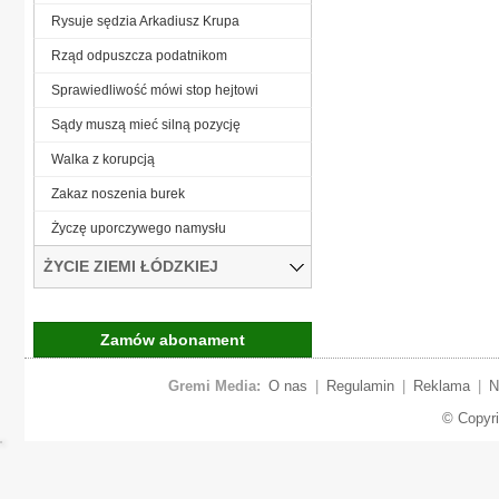
Rysuje sędzia Arkadiusz Krupa
Rząd odpuszcza podatnikom
Sprawiedliwość mówi stop hejtowi
Sądy muszą mieć silną pozycję
Walka z korupcją
Zakaz noszenia burek
Życzę uporczywego namysłu
ŻYCIE ZIEMI ŁÓDZKIEJ
Zamów abonament
Gremi Media:
O nas
|
Regulamin
|
Reklama
|
N
© Copyr