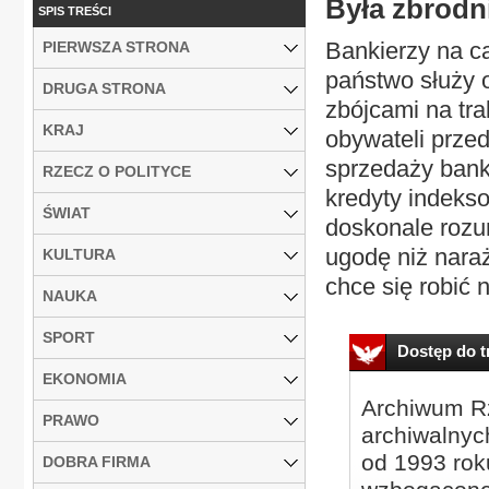
Była zbrodn
SPIS TREŚCI
Bankierzy na ca
PIERWSZA STRONA
państwo służy o
DRUGA STRONA
zbójcami na tra
KRAJ
obywateli przed
sprzedaży bank
RZECZ O POLITYCE
kredyty indeks
ŚWIAT
doskonale rozum
ugodę niż nara
KULTURA
chce się robić n
NAUKA
SPORT
Dostęp do tr
EKONOMIA
Archiwum Rz
PRAWO
archiwalnyc
od 1993 roku
DOBRA FIRMA