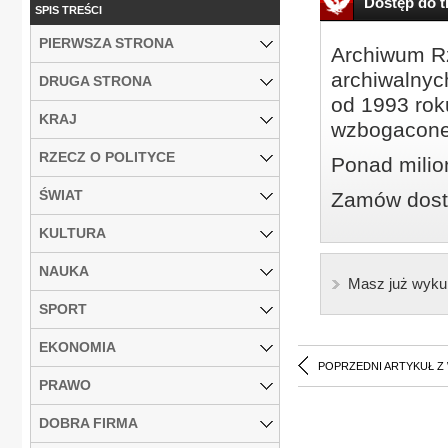
Dostęp do tr
SPIS TREŚCI
PIERWSZA STRONA
Archiwum Rz
archiwalnyc
DRUGA STRONA
od 1993 roku
KRAJ
wzbogacone
RZECZ O POLITYCE
Ponad milio
ŚWIAT
Zamów dostę
KULTURA
NAUKA
Masz już wyku
SPORT
EKONOMIA
POPRZEDNI ARTYKUŁ Z
PRAWO
DOBRA FIRMA