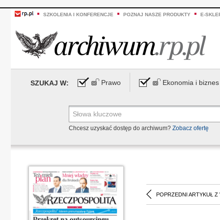
SZKOLENIA I KONFERENCJE
POZNAJ NASZE PRODUKTY
E-SKLE
Prawo
Ekonomia i biznes
SZUKAJ W:
Chcesz uzyskać dostęp do archiwum?
Zobacz ofertę
POPRZEDNI ARTYKUŁ Z