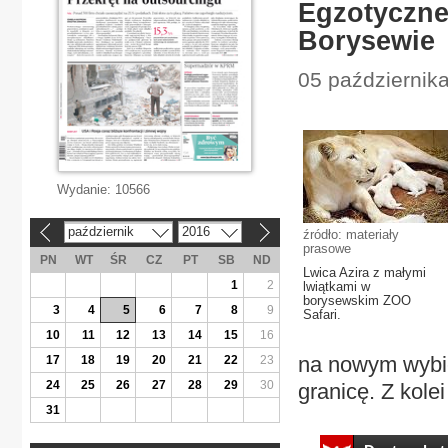
Egzotyczne
Borysewie
05 października
Wydanie:
10566
październik
2016
źródło: materiały
«
»
prasowe
PN
WT
ŚR
CZ
PT
SB
ND
Lwica Azira z małymi
1
2
lwiątkami w
borysewskim ZOO
3
4
5
6
7
8
9
Safari.
10
11
12
13
14
15
16
na nowym wybie
17
18
19
20
21
22
23
24
25
26
27
28
29
30
granicę. Z kolei
31