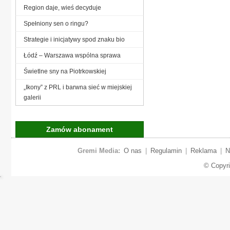
Region daje, wieś decyduje
Spełniony sen o ringu?
Strategie i inicjatywy spod znaku bio
Łódź – Warszawa wspólna sprawa
Świetlne sny na Piotrkowskiej
„Ikony” z PRL i barwna sieć w miejskiej
galerii
Zamów abonament
Gremi Media:
O nas
|
Regulamin
|
Reklama
|
N
© Copyr