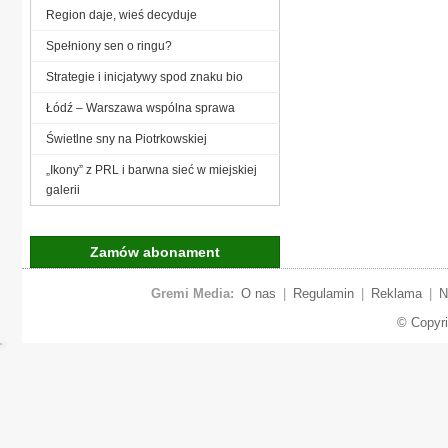
Region daje, wieś decyduje
Spełniony sen o ringu?
Strategie i inicjatywy spod znaku bio
Łódź – Warszawa wspólna sprawa
Świetlne sny na Piotrkowskiej
„Ikony” z PRL i barwna sieć w miejskiej
galerii
Zamów abonament
Gremi Media:
O nas
|
Regulamin
|
Reklama
|
N
© Copyr