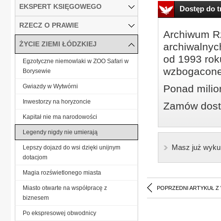
EKSPERT KSIĘGOWEGO
Dostęp do tr
RZECZ O PRAWIE
Archiwum Rz
ŻYCIE ZIEMI ŁÓDZKIEJ
archiwalnyc
od 1993 roku
Egzotyczne niemowlaki w ZOO Safari w
wzbogacone
Borysewie
Gwiazdy w Wytwórni
Ponad milio
Inwestorzy na horyzoncie
Zamów dostę
Kapitał nie ma narodowości
Legendy nigdy nie umierają
Masz już wyku
Lepszy dojazd do wsi dzięki unijnym
dotacjom
Magia rozświetlonego miasta
Miasto otwarte na współpracę z
POPRZEDNI ARTYKUŁ Z
biznesem
Po ekspresowej obwodnicy