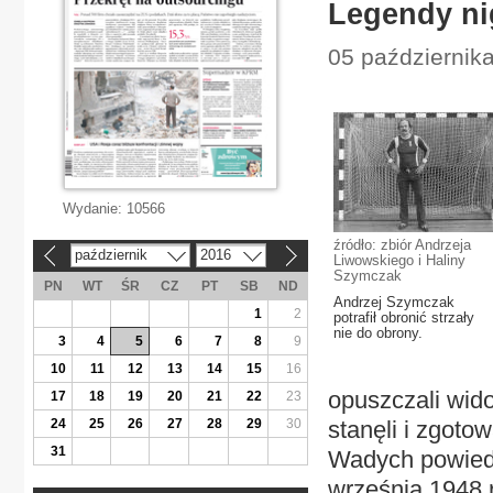
Legendy ni
05 października
Wydanie:
10566
źródło: zbiór Andrzeja
październik
2016
«
»
Liwowskiego i Haliny
Szymczak
PN
WT
ŚR
CZ
PT
SB
ND
Andrzej Szymczak
1
2
potrafił obronić strzały
nie do obrony.
3
4
5
6
7
8
9
10
11
12
13
14
15
16
opuszczali wid
17
18
19
20
21
22
23
24
25
26
27
28
29
30
stanęli i zgoto
31
Wadych powiedz
września 1948 