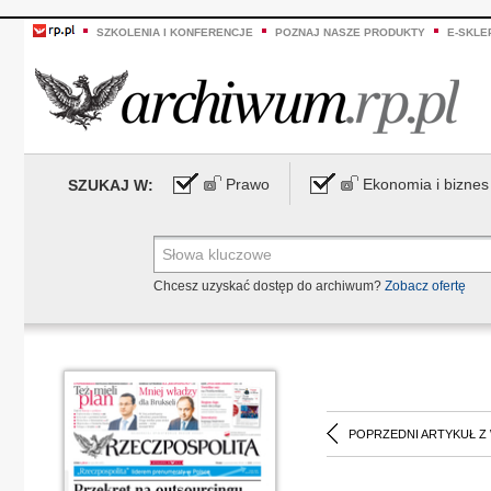
SZKOLENIA I KONFERENCJE
POZNAJ NASZE PRODUKTY
E-SKLE
Prawo
Ekonomia i biznes
SZUKAJ W:
Chcesz uzyskać dostęp do archiwum?
Zobacz ofertę
POPRZEDNI ARTYKUŁ Z