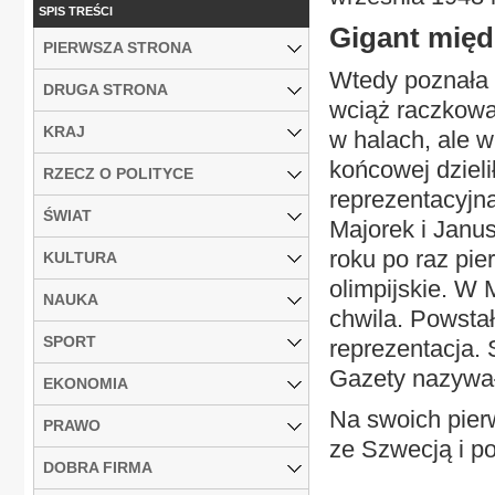
SPIS TREŚCI
Gigant mię
PIERWSZA STRONA
Wtedy poznała g
DRUGA STRONA
wciąż raczkowa
KRAJ
w halach, ale w
końcowej dzieli
RZECZ O POLITYCE
reprezentacyjną
ŚWIAT
Majorek i Janus
roku po raz pie
KULTURA
olimpijskie. W
NAUKA
chwila. Powstał
SPORT
reprezentacja. 
Gazety nazywał
EKONOMIA
Na swoich pier
PRAWO
ze Szwecją i p
DOBRA FIRMA