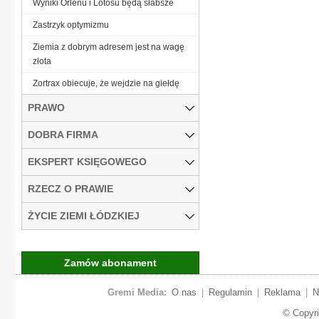
Wyniki Orlenu i Lotosu będą słabsze
Zastrzyk optymizmu
Ziemia z dobrym adresem jest na wagę
złota
Zortrax obiecuje, że wejdzie na giełdę
PRAWO
DOBRA FIRMA
EKSPERT KSIĘGOWEGO
RZECZ O PRAWIE
ŻYCIE ZIEMI ŁÓDZKIEJ
Zamów abonament
Gremi Media:
O nas
|
Regulamin
|
Reklama
|
N
© Copyr