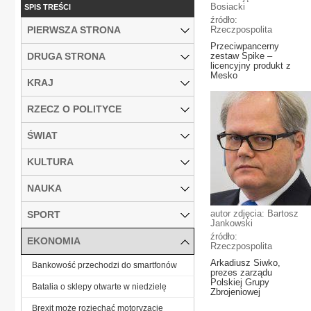
Bosiacki
SPIS TREŚCI
źródło:
PIERWSZA STRONA
Rzeczpospolita
Przeciwpancerny
DRUGA STRONA
zestaw Spike –
licencyjny produkt z
Mesko
KRAJ
RZECZ O POLITYCE
ŚWIAT
KULTURA
NAUKA
autor zdjęcia: Bartosz
SPORT
Jankowski
źródło:
EKONOMIA
Rzeczpospolita
Arkadiusz Siwko,
Bankowość przechodzi do smartfonów
prezes zarządu
Polskiej Grupy
Batalia o sklepy otwarte w niedzielę
Zbrojeniowej
Brexit może rozjechać motoryzację