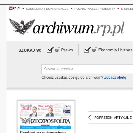
SZKOLENIA I KONFERENCJE
POZNAJ NASZE PRODUKTY
E-SKLE
Prawo
Ekonomia i biznes
SZUKAJ W:
Chcesz uzyskać dostęp do archiwum?
Zobacz ofertę
POPRZEDNI ARTYKUŁ Z