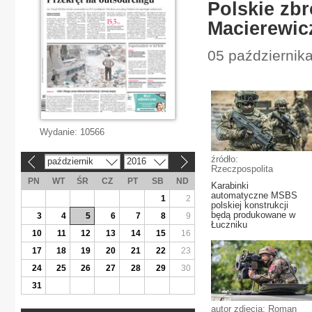
Polskie zbr
Macierewic
05 październik
Wydanie:
10566
źródło:
październik
2016
«
»
Rzeczpospolita
PN
WT
ŚR
CZ
PT
SB
ND
Karabinki
automatyczne MSBS
1
2
polskiej konstrukcji
będą produkowane w
3
4
5
6
7
8
9
Łuczniku
10
11
12
13
14
15
16
17
18
19
20
21
22
23
24
25
26
27
28
29
30
31
autor zdjęcia: Roman