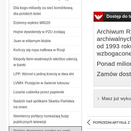
Dla kogo miliardy za sieć komórkową
dla polskich kolei
Dostęp do tr
Dzienny wykres WIG20
Archiwum Rz
Hojne dywidendy w PZU zostają
archiwalnyc
Juan w elitarnym klubie
od 1993 roku
Kończy się ropa naftowa w Rosji
wzbogacone
Kłopoty farm wiatrowych wkrótce uderzą
Ponad milio
w banki
Zamów dostę
LPP: Wzrost o jedną trzecią w dwa dni
LVMH: Przejęcie w świecie luksusu
Lizanie cukierka przez papierek
Masz już wyku
Nadzór nad spółkami Skarbu Państwa
na nowo
Niemieccy politycy rozważają fuzję
publicznych telewizji
POPRZEDNI ARTYKUŁ Z
Polskie zbrojownie zarobią na armii