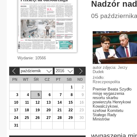
Nadzór nad
05 październik
Wydanie:
10566
autor zdjęcia: Jerzy
październik
2016
Dudek
«
»
źródło:
PN
WT
ŚR
CZ
PT
SB
ND
Rzeczpospolita
1
2
Premier Beata Szydło
misję wygaszenia
3
4
5
6
7
8
9
resortu skarbu
powierzyła Henrykowi
10
11
12
13
14
15
16
Kowalczykowi,
17
18
19
20
21
22
23
szefowi Komitetu
Stałego Rady
24
25
26
27
28
29
30
Ministrów
31
wygaszenia min