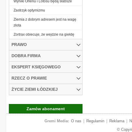
Wyniki Orlenu i Lotosu będą słabsze
Zastrzyk optymizmu
Ziemia z dobrym adresem jest na wagę
złota
Zortrax obiecuje, że wejdzie na giełdę
PRAWO
DOBRA FIRMA
EKSPERT KSIĘGOWEGO
RZECZ O PRAWIE
ŻYCIE ZIEMI ŁÓDZKIEJ
Zamów abonament
Gremi Media:
O nas
|
Regulamin
|
Reklama
|
N
© Copyr