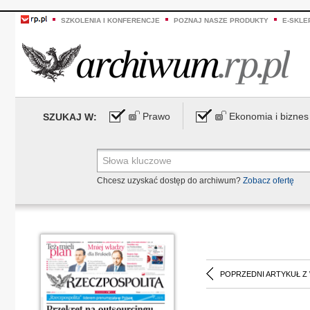
SZKOLENIA I KONFERENCJE
POZNAJ NASZE PRODUKTY
E-SKLE
Prawo
Ekonomia i biznes
SZUKAJ W:
Chcesz uzyskać dostęp do archiwum?
Zobacz ofertę
POPRZEDNI ARTYKUŁ Z