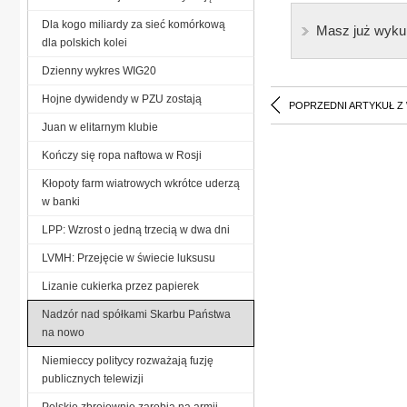
Dla kogo miliardy za sieć komórkową
Masz już wyku
dla polskich kolei
Dzienny wykres WIG20
Hojne dywidendy w PZU zostają
POPRZEDNI ARTYKUŁ Z
Juan w elitarnym klubie
Kończy się ropa naftowa w Rosji
Kłopoty farm wiatrowych wkrótce uderzą
w banki
LPP: Wzrost o jedną trzecią w dwa dni
LVMH: Przejęcie w świecie luksusu
Lizanie cukierka przez papierek
Nadzór nad spółkami Skarbu Państwa
na nowo
Niemieccy politycy rozważają fuzję
publicznych telewizji
Polskie zbrojownie zarobią na armii