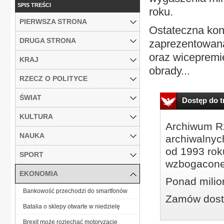
SPIS TREŚCI
roku.
PIERWSZA STRONA
Ostateczna kon
DRUGA STRONA
zaprezentowana
oraz wicepremi
KRAJ
obrady...
RZECZ O POLITYCE
ŚWIAT
Dostęp do tr
KULTURA
Archiwum Rz
NAUKA
archiwalnyc
od 1993 roku
SPORT
wzbogacone
EKONOMIA
Ponad milio
Bankowość przechodzi do smartfonów
Zamów dostę
Batalia o sklepy otwarte w niedzielę
Brexit może rozjechać motoryzację