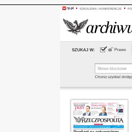
SZKOLENIA I KONFERENCJE
PO
Prawo
SZUKAJ W:
Chcesz uzyskać dostę