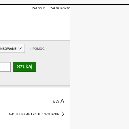
ZALOGUJ
ZAŁÓŻ KONTO
ANSOWANE
+ POMOC
A
A
A
NASTĘPNY ARTYKUŁ Z WYDANIA