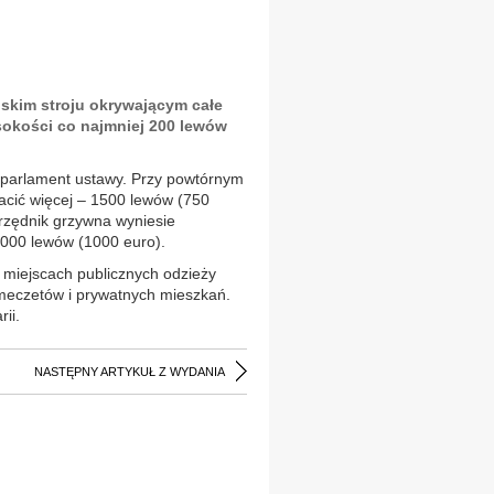
skim stroju okrywającym całe
sokości co najmniej 200 lewów
i parlament ustawy. Przy powtórnym
acić więcej – 1500 lewów (750
urzędnik grzywna wyniesie
2000 lewów (1000 euro).
 miejscach publicznych odzieży
 meczetów i prywatnych mieszkań.
ii.
NASTĘPNY ARTYKUŁ Z WYDANIA