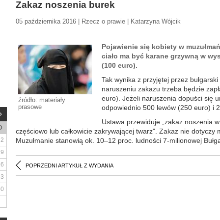
Zakaz noszenia burek
05 października 2016 | Rzecz o prawie | Katarzyna Wójcik
Pojawienie się kobiety w muzułmań
ciało ma być karane grzywną w wy
(100 euro).
Tak wynika z przyjętej przez bułgarsk
naruszeniu zakazu trzeba będzie zapł
euro). Jeżeli naruszenia dopuści się 
źródło: materiały
prasowe
odpowiednio 500 lewów (250 euro) i 
Ustawa przewiduje „zakaz noszenia w
D
częściowo lub całkowicie zakrywającej twarz". Zakaz nie dotyczy
2
Muzułmanie stanowią ok. 10–12 proc. ludności 7-milionowej Bułgar
9
16
POPRZEDNI ARTYKUŁ Z WYDANIA
23
30