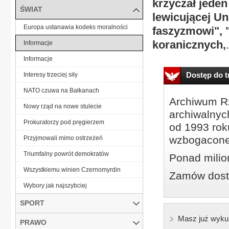
krzyczał jeden 
ŚWIAT
lewicującej Un
Europa ustanawia kodeks moralności
faszyzmowi", 
koranicznych,
.
Informacje
Informacje
Dostęp do tr
Interesy trzeciej siły
NATO czuwa na Bałkanach
Archiwum Rz
Nowy rząd na nowe stulecie
archiwalnyc
Prokuratorzy pod pręgierzem
od 1993 roku
wzbogacone
Przyjmowali mimo ostrzeżeń
Triumfalny powrót demokratów
Ponad milio
Wszystkiemu winien Czernomyrdin
Zamów dostę
Wybory jak najszybciej
SPORT
Masz już wyku
PRAWO