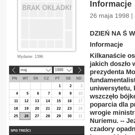
Informacje
26 maja 1998 | 
DZIEŃ NA Ś W
Informacje
Kilkanaście o
Wydanie:
1396
jakich doszło 
maj
1998
prezydenta Mo
«
»
PN
WT
ŚR
CZ
PT
SB
ND
fundamentalis
1
2
3
uniwersytetu, 
4
5
6
7
8
9
10
wszczęło bójk
11
12
13
14
15
16
17
poparcia dla p
18
19
20
21
22
23
24
wrogie minist
25
26
27
28
29
30
31
Nuriemu. -- Je
czadory opadn
SPIS TREŚCI