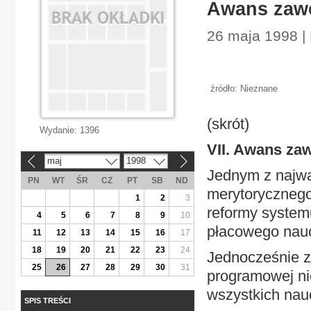
Awans zaw
26 maja 1998 | 
źródło: Nieznane
(skrót)
Wydanie:
1396
VII. Awans za
maj
1998
«
»
Jednym z najważ
PN
WT
ŚR
CZ
PT
SB
ND
merytorycznego
1
2
3
reformy system
4
5
6
7
8
9
10
płacowego nauc
11
12
13
14
15
16
17
18
19
20
21
22
23
24
Jednocześnie z
25
26
27
28
29
30
31
programowej ni
wszystkich nauc
SPIS TREŚCI