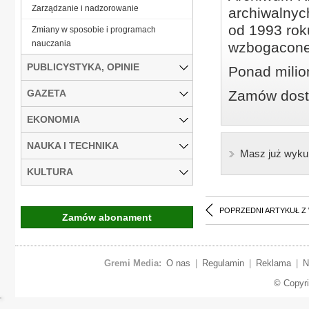
Zarządzanie i nadzorowanie
archiwalnyc
od 1993 roku
Zmiany w sposobie i programach
nauczania
wzbogacone
PUBLICYSTYKA, OPINIE
Ponad milio
GAZETA
Zamów dostę
EKONOMIA
NAUKA I TECHNIKA
Masz już wyku
KULTURA
POPRZEDNI ARTYKUŁ Z
Zamów abonament
Gremi Media:
O nas
|
Regulamin
|
Reklama
|
N
© Copyr