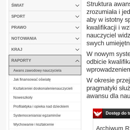
Struktura awan
ŚWIAT
zrozumiała i j
SPORT
aby w istotny 
kwalifikacji i
PRAWO
nauczyciel wid
NOTOWANIA
swych umiejęt
KRAJ
W nowym syste
RAPORTY
odbicie kwalifi
wprowadzeniem
Awans zawodowy nauczyciela
W okresie prz
Jak finansować oświatę
pragmatyki służ
Kształceniei doskonalenienauczycieli
awansu dla nau
Noweszkoły
Profilaktyka i opieka nad dzieckiem
Dostęp do tr
Systemocenianiai egzaminów
Wychowanie i kształcenie
Archiwum Rz