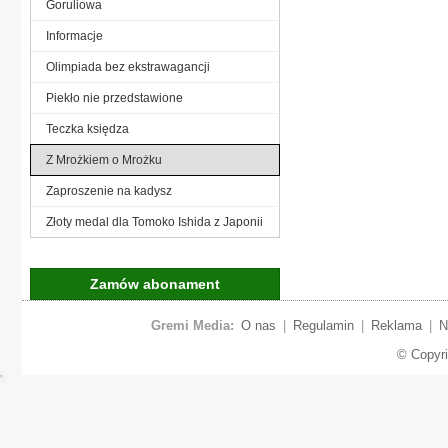
Goruliowa
Informacje
Olimpiada bez ekstrawagancji
Piekło nie przedstawione
Teczka księdza
Z Mrożkiem o Mrożku
Zaproszenie na kadysz
Złoty medal dla Tomoko Ishida z Japonii
Zamów abonament
Gremi Media:
O nas
|
Regulamin
|
Reklama
|
N
© Copyr