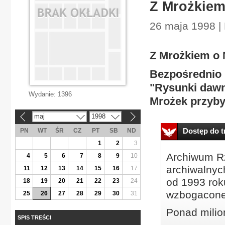
Z Mrożkiem
26 maja 1998 | 
Z Mrożkiem o
Bezpośrednio 
"Rysunki daw
Wydanie:
1396
Mrożek przybył
maj
1998
«
»
Dostęp do tr
PN
WT
ŚR
CZ
PT
SB
ND
1
2
3
Archiwum Rz
4
5
6
7
8
9
10
archiwalnyc
11
12
13
14
15
16
17
od 1993 roku
18
19
20
21
22
23
24
wzbogacone
25
26
27
28
29
30
31
Ponad milio
SPIS TREŚCI