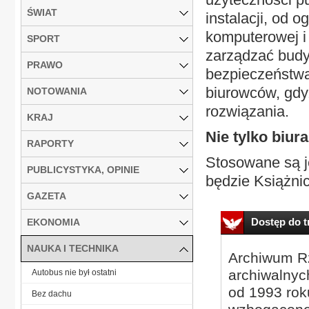
ŚWIAT
instalacji, od 
komputerowej i 
SPORT
zarządzać budy
PRAWO
bezpieczeństwa
biurowców, gdy
NOTOWANIA
rozwiązania.
KRAJ
Nie tylko biura
RAPORTY
Stosowane są j
PUBLICYSTYKA, OPINIE
będzie Książnic
GAZETA
Dostęp do tr
EKONOMIA
NAUKA I TECHNIKA
Archiwum Rz
archiwalnyc
Autobus nie był ostatni
od 1993 roku
Bez dachu