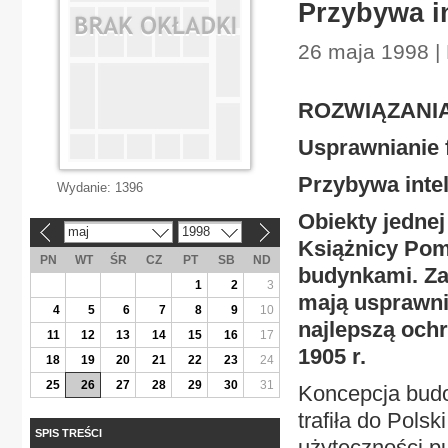
Przybywa i
26 maja 1998 | 
ROZWIĄZANI
Usprawnianie 
Przybywa inte
Wydanie:
1396
Obiekty jednej
maj
1998
«
»
Książnicy Pomo
PN
WT
ŚR
CZ
PT
SB
ND
budynkami. Za
1
2
3
mają usprawnić
4
5
6
7
8
9
10
najlepszą och
11
12
13
14
15
16
17
1905 r.
18
19
20
21
22
23
24
25
26
27
28
29
30
31
Koncepcja budo
trafiła do Polsk
SPIS TREŚCI
użyteczności pu