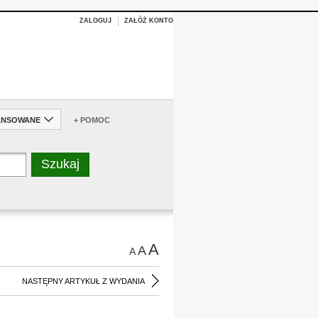
ZALOGUJ
ZAŁÓŻ KONTO
ANSOWANE
+ POMOC
A
A
A
NASTĘPNY ARTYKUŁ Z WYDANIA