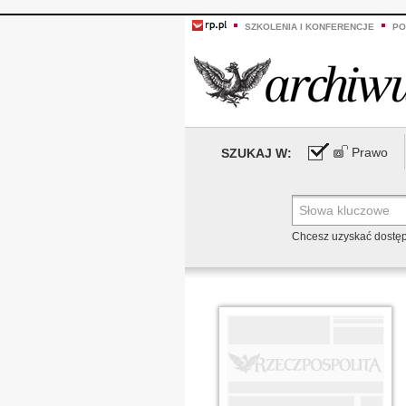
SZKOLENIA I KONFERENCJE
PO
Prawo
SZUKAJ W:
Chcesz uzyskać dostę