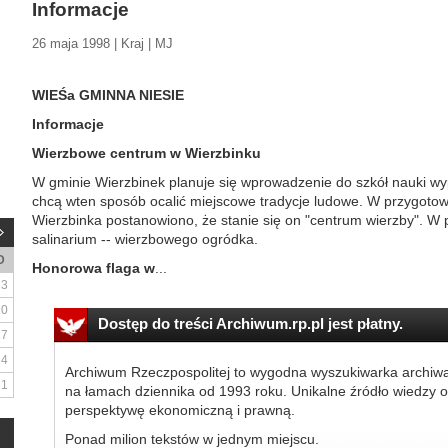
Informacje
26 maja 1998 | Kraj | MJ
WIEŚa GMINNA NIESIE
Informacje
Wierzbowe centrum w Wierzbinku
W gminie Wierzbinek planuje się wprowadzenie do szkół nauki wyp
chcą wten sposób ocalić miejscowe tradycje ludowe. W przygotow
Wierzbinka postanowiono, że stanie się on "centrum wierzby". W
salinarium -- wierzbowego ogródka.
D
Honorowa flaga w
...
3
10
Dostęp do treści Archiwum.rp.pl jest płatny.
17
24
Archiwum Rzeczpospolitej to wygodna wyszukiwarka archiw
31
na łamach dziennika od 1993 roku. Unikalne źródło wiedzy o
perspektywę ekonomiczną i prawną.
Ponad milion tekstów w jednym miejscu.