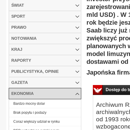
ŚWIAT
zarejestrowani
mld USD) . W 1
SPORT
rok będzie jes
PRAWO
Saab liczy już
zwiększyć prod
NOTOWANIA
planowanych w
KRAJ
model limuzyn
RAPORTY
dostawami od 1
Japońska firm
PUBLICYSTYKA, OPINIE
GAZETA
Dostęp do tr
EKONOMIA
Archiwum Rz
Bardzo mocny dolar
archiwalnyc
Brak popytu i podaży
od 1993 roku
Coraz większy udział w rynku
wzbogacone