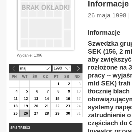
Informacje
26 maja 1998 |
Informacje
Szwedzka grup
SEK (156, 2 ml
Wydanie:
1396
aby zwiększyć 
rozłożone na 
maj
1998
«
»
pracy -- wyjaś
PN
WT
ŚR
CZ
PT
SB
ND
mld SEK) trafi
1
2
3
tłocznię blac
4
5
6
7
8
9
10
obowiązującym
11
12
13
14
15
16
17
systemy napęd
18
19
20
21
22
23
24
25
26
27
28
29
30
31
zatrudnienie 
częściach do 
SPIS TREŚCI
Investor przys