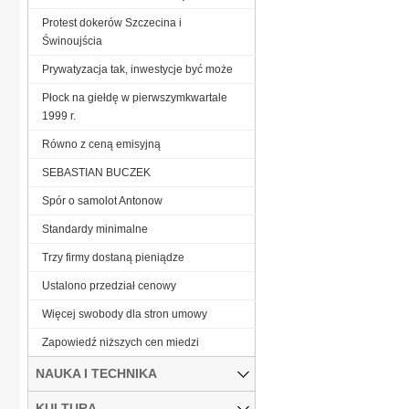
Protest dokerów Szczecina i
Świnoujścia
Prywatyzacja tak, inwestycje być może
Płock na giełdę w pierwszymkwartale
1999 r.
Równo z ceną emisyjną
SEBASTIAN BUCZEK
Spór o samolot Antonow
Standardy minimalne
Trzy firmy dostaną pieniądze
Ustalono przedział cenowy
Więcej swobody dla stron umowy
Zapowiedź niższych cen miedzi
NAUKA I TECHNIKA
KULTURA