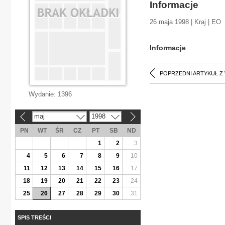
Informacje
26 maja 1998 | Kraj | EO
Informacje
POPRZEDNI ARTYKUŁ Z
Wydanie:
1396
maj
1998
«
»
PN
WT
ŚR
CZ
PT
SB
ND
1
2
3
4
5
6
7
8
9
10
11
12
13
14
15
16
17
18
19
20
21
22
23
24
25
26
27
28
29
30
31
SPIS TREŚCI