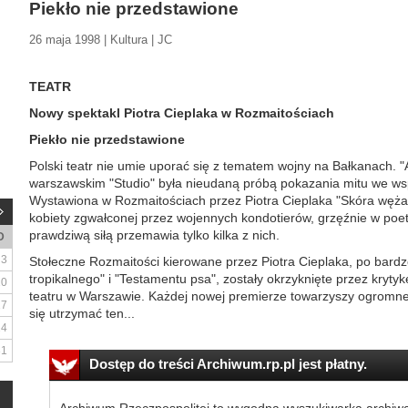
Piekło nie przedstawione
26 maja 1998 | Kultura | JC
TEATR
Nowy spektakl Piotra Cieplaka w Rozmaitościach
Piekło nie przedstawione
Polski teatr nie umie uporać się z tematem wojny na Bałkanach. 
warszawskim "Studio" była nieudaną próbą pokazania mitu we w
Wystawiona w Rozmaitościach przez Piotra Cieplaka "Skóra węż
kobiety zgwałconej przez wojennych kondotierów, grzęźnie w poet
prawdziwą siłą przemawia tylko kilka z nich.
D
3
Stołeczne Rozmaitości kierowane przez Piotra Cieplaka, po bard
tropikalnego" i "Testamentu psa", zostały okrzyknięte przez kry
10
teatru w Warszawie. Każdej nowej premierze towarzyszy ogromne 
17
się utrzymać ten...
24
31
Dostęp do treści Archiwum.rp.pl jest płatny.