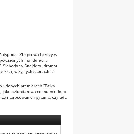
"Antygona" Zbigniewa Brzozy w
spółczesnych mundurach.
a" Slobodana Śnajdera, dramat
yckich, wizyjnych scenach. Z
zo udanych premierach "Bzika
tykę jako sztandarowa scena młodego
zainteresowanie i pytania, czy uda