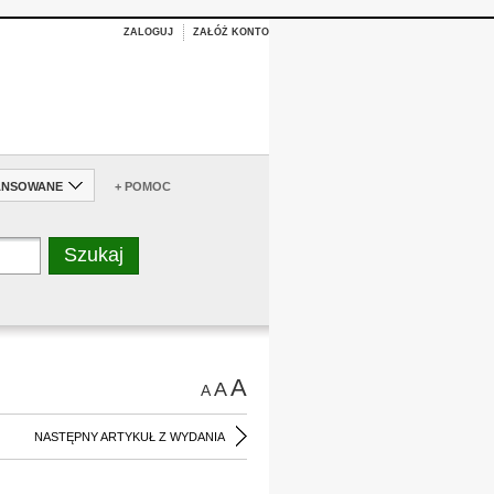
ZALOGUJ
ZAŁÓŻ KONTO
ANSOWANE
+ POMOC
A
A
A
NASTĘPNY ARTYKUŁ Z WYDANIA