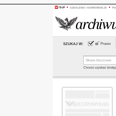
SZKOLENIA I KONFERENCJE
PO
Prawo
SZUKAJ W:
Chcesz uzyskać dostę