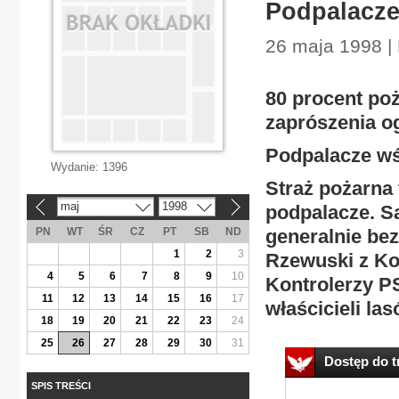
Podpalacze
26 maja 1998 | 
80 procent po
zaprószenia o
Podpalacze w
Wydanie:
1396
Straż pożarna 
maj
1998
podpalacze. S
«
»
PN
WT
ŚR
CZ
PT
SB
ND
generalnie be
1
2
3
Rzewuski z Ko
4
5
6
7
8
9
10
Kontrolerzy P
11
12
13
14
15
16
17
właścicieli la
18
19
20
21
22
23
24
25
26
27
28
29
30
31
Dostęp do tr
SPIS TREŚCI