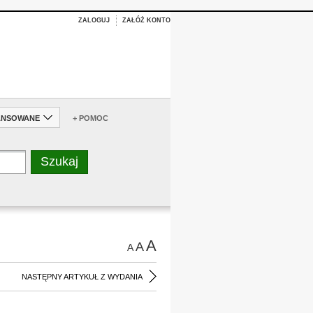
ZALOGUJ
ZAŁÓŻ KONTO
ANSOWANE
+ POMOC
A
A
A
NASTĘPNY ARTYKUŁ Z WYDANIA