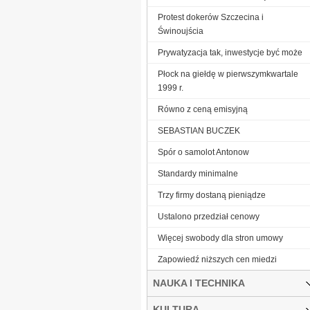
Protest dokerów Szczecina i
Świnoujścia
Prywatyzacja tak, inwestycje być może
Płock na giełdę w pierwszymkwartale
1999 r.
Równo z ceną emisyjną
SEBASTIAN BUCZEK
Spór o samolot Antonow
Standardy minimalne
Trzy firmy dostaną pieniądze
Ustalono przedział cenowy
Więcej swobody dla stron umowy
Zapowiedź niższych cen miedzi
NAUKA I TECHNIKA
KULTURA