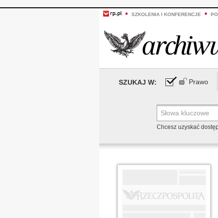
SZKOLENIA I KONFERENCJE
PO
Prawo
SZUKAJ W:
Chcesz uzyskać dostę