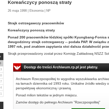
Koreańczycy ponoszą straty
26 maja 1998 | Ekonomia | NP
Strajk ostrzegawczy pracowników
Koreańczycy ponoszą straty
Ponad 200 pracowników łódzkiej spółki Kyungbang-Fonica sp
dwugodzinny strajk ostrzegawczy -- podała PAP. W związku z 
1997 rok, pod znakiem zapytania stoi dalsza działalność prz
Strajk przeprowadzony został przez Komisję Zakładową NSZZ Soli
D
Dostęp do treści Archiwum.rp.pl jest płatny.
3
10
Archiwum Rzeczpospolitej to wygodna wyszukiwarka archiw
17
na łamach dziennika od 1993 roku. Unikalne źródło wiedzy o
24
perspektywę ekonomiczną i prawną.
31
Ponad milion tekstów w jednym miejscu.
Zamów dostęp do pełnego Archiwum "Rzeczpospolitej"