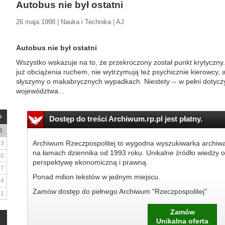
Autobus nie był ostatni
26 maja 1998 | Nauka i Technika | AJ
Autobus nie był ostatni
Wszystko wskazuje na to, że przekroczony został punkt krytyczny. 
już obciążenia ruchem, nie wytrzymują też psychicznie kierowcy, 
słyszymy o makabrycznych wypadkach. Niestety -- w pełni dotycz
województwa...
Dostęp do treści Archiwum.rp.pl jest płatny.
D
Archiwum Rzeczpospolitej to wygodna wyszukiwarka archiw
3
na łamach dziennika od 1993 roku. Unikalne źródło wiedzy o
10
perspektywę ekonomiczną i prawną.
17
Ponad milion tekstów w jednym miejscu.
24
Zamów dostęp do pełnego Archiwum "Rzeczpospolitej"
31
Zamów
Unikalna oferta