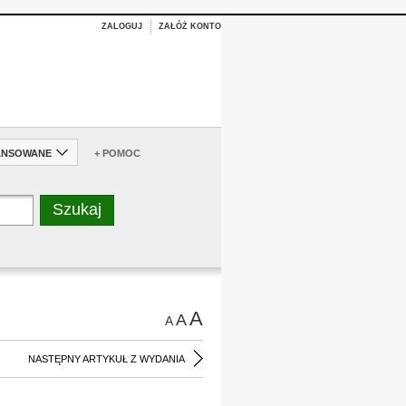
ZALOGUJ
ZAŁÓŻ KONTO
ANSOWANE
+ POMOC
A
A
A
NASTĘPNY ARTYKUŁ Z WYDANIA