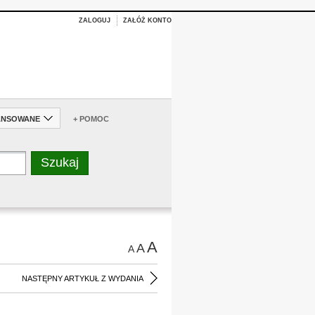
ZALOGUJ
ZAŁÓŻ KONTO
ANSOWANE
+ POMOC
A
A
A
NASTĘPNY ARTYKUŁ Z WYDANIA