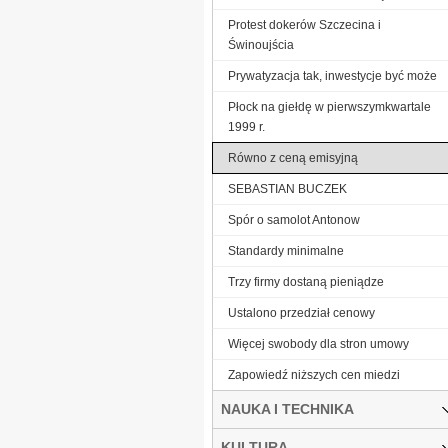
Protest dokerów Szczecina i
Świnoujścia
Prywatyzacja tak, inwestycje być może
Płock na giełdę w pierwszymkwartale
1999 r.
Równo z ceną emisyjną
SEBASTIAN BUCZEK
Spór o samolot Antonow
Standardy minimalne
Trzy firmy dostaną pieniądze
Ustalono przedział cenowy
Więcej swobody dla stron umowy
Zapowiedź niższych cen miedzi
NAUKA I TECHNIKA
KULTURA