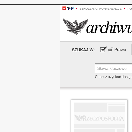
SZKOLENIA I KONFERENCJE
PO
Prawo
SZUKAJ W:
Chcesz uzyskać dostę