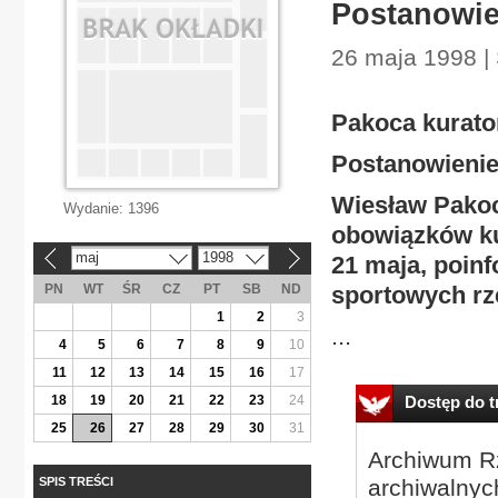
Postanowie
26 maja 1998 | 
Pakoca kurato
Postanowienie
Wiesław Pako
Wydanie:
1396
obowiązków ku
maj
1998
21 maja, poin
«
»
PN
WT
ŚR
CZ
PT
SB
ND
sportowych rz
1
2
3
...
4
5
6
7
8
9
10
11
12
13
14
15
16
17
18
19
20
21
22
23
24
Dostęp do tr
25
26
27
28
29
30
31
Archiwum Rz
SPIS TREŚCI
archiwalnyc