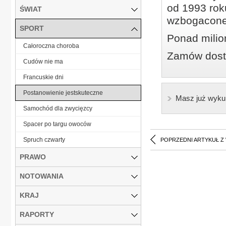
od 1993 roku
ŚWIAT
wzbogacone
SPORT
Ponad milio
Całoroczna choroba
Zamów dostę
Cudów nie ma
Francuskie dni
Postanowienie jestskuteczne
Masz już wyku
Samochód dla zwycięzcy
Spacer po targu owoców
Spruch czwarty
POPRZEDNI ARTYKUŁ Z
PRAWO
NOTOWANIA
KRAJ
RAPORTY