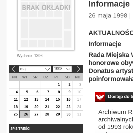
Informacje
26 maja 1998 | 
AKTUALNOŚC
Informacje
Rada Miejska 
Wydanie:
1396
honorowe obyw
maj
1998
Donatus artyst
«
»
PN
WT
ŚR
CZ
PT
SB
ND
poinformowała
1
2
3
4
5
6
7
8
9
10
Dostęp do tr
11
12
13
14
15
16
17
18
19
20
21
22
23
24
Archiwum Rz
25
26
27
28
29
30
31
archiwalnyc
od 1993 roku
SPIS TREŚCI