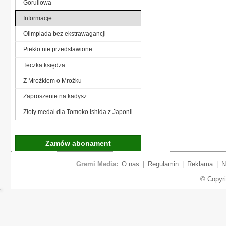
Goruliowa
Informacje
Olimpiada bez ekstrawagancji
Piekło nie przedstawione
Teczka księdza
Z Mrożkiem o Mrożku
Zaproszenie na kadysz
Złoty medal dla Tomoko Ishida z Japonii
Zamów abonament
Gremi Media:
O nas
|
Regulamin
|
Reklama
|
N
© Copyr