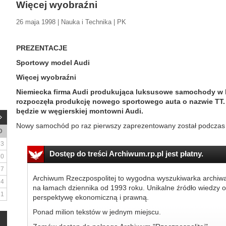
Więcej wyobraźni
26 maja 1998 | Nauka i Technika | PK
PREZENTACJE
Sportowy model Audi
Więcej wyobraźni
Niemiecka firma Audi produkująca luksusowe samochody w
rozpoczęła produkcję nowego sportowego auta o nazwie TT
będzie w węgierskiej montowni Audi.
Nowy samochód po raz pierwszy zaprezentowany został podczas 
D
3
Dostęp do treści Archiwum.rp.pl jest płatny.
10
17
Archiwum Rzeczpospolitej to wygodna wyszukiwarka archiw
24
na łamach dziennika od 1993 roku. Unikalne źródło wiedzy o
31
perspektywę ekonomiczną i prawną.
Ponad milion tekstów w jednym miejscu.