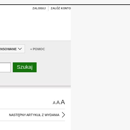
ZALOGUJ
ZAŁÓŻ KONTO
ANSOWANE
+ POMOC
A
A
A
NASTĘPNY ARTYKUŁ Z WYDANIA