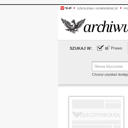
SZKOLENIA I KONFERENCJE
PO
Prawo
SZUKAJ W:
Chcesz uzyskać dostę