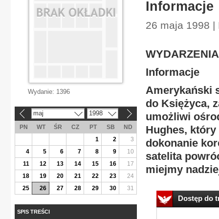
Informacje
26 maja 1998 |
WYDARZENIA 
Informacje
Amerykański sa
Wydanie:
1396
do Księżyca, 
maj
1998
umożliwi ośro
«
»
PN
WT
ŚR
CZ
PT
SB
ND
Hughes, który 
1
2
3
dokonanie kor
4
5
6
7
8
9
10
satelita powró
11
12
13
14
15
16
17
miejmy nadziej
18
19
20
21
22
23
24
25
26
27
28
29
30
31
Dostęp do tr
SPIS TREŚCI