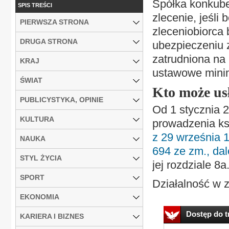
Spółka konkube
SPIS TREŚCI
zlecenie, jeśli
PIERWSZA STRONA
zleceniobiorca
DRUGA STRONA
ubezpieczeniu z
zatrudniona na
KRAJ
ustawowe min
ŚWIAT
Kto może us
PUBLICYSTYKA, OPINIE
Od 1 stycznia 
KULTURA
prowadzenia ks
z 29 września 1
NAUKA
694 ze zm., da
STYL ŻYCIA
jej rozdziale 8a
SPORT
Działalność w 
EKONOMIA
Dostęp do tr
KARIERA I BIZNES