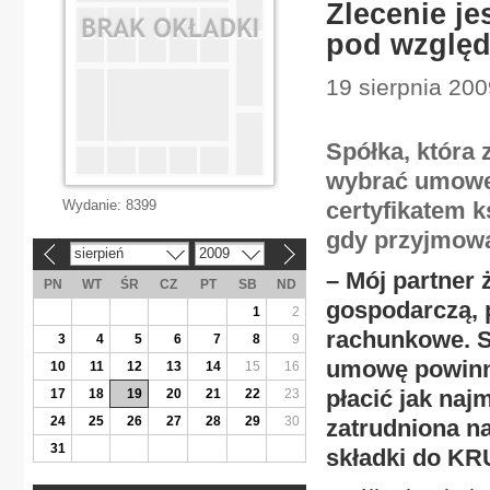
Zlecenie je
pod wzglę
19 sierpnia 200
Spółka, która
wybrać umowę 
Wydanie:
8399
certyfikatem 
gdy przyjmowa
sierpień
2009
«
»
– Mój partner 
PN
WT
ŚR
CZ
PT
SB
ND
gospodarczą, p
1
2
rachunkowe. S
3
4
5
6
7
8
9
umowę powinna
10
11
12
13
14
15
16
płacić jak najm
17
18
19
20
21
22
23
24
25
26
27
28
29
30
zatrudniona n
31
składki do K