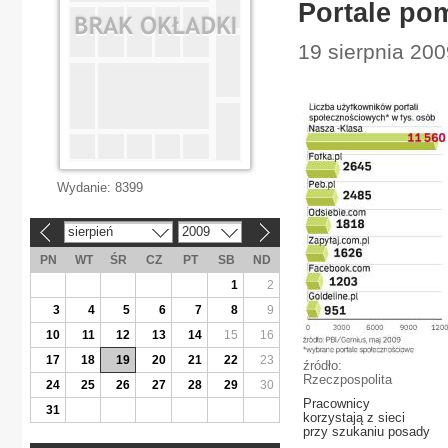
Portale pom
19 sierpnia 200
Wydanie:
8399
sierpień
2009
«
»
PN
WT
ŚR
CZ
PT
SB
ND
1
2
3
4
5
6
7
8
9
10
11
12
13
14
15
16
17
18
19
20
21
22
23
źródło:
Rzeczpospolita
24
25
26
27
28
29
30
Pracownicy
31
korzystają z sieci
przy szukaniu posady