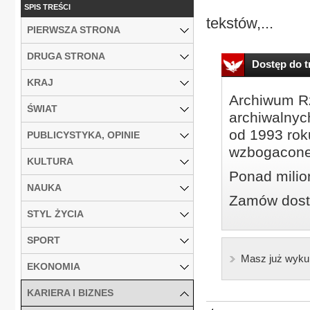
SPIS TREŚCI
tekstów,...
PIERWSZA STRONA
DRUGA STRONA
Dostęp do tr
KRAJ
Archiwum Rz
ŚWIAT
archiwalnyc
od 1993 roku
PUBLICYSTYKA, OPINIE
wzbogacone
KULTURA
Ponad milio
NAUKA
Zamów dostę
STYL ŻYCIA
SPORT
Masz już wyku
EKONOMIA
KARIERA I BIZNES