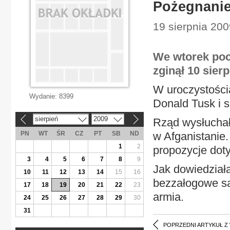
Pożegnanie
19 sierpnia 200
We wtorek poc
zginął 10 sier
W uroczystościa
Wydanie:
8399
Donald Tusk i 
sierpień
2009
Rząd wysłuchał 
«
»
PN
WT
ŚR
CZ
PT
SB
ND
w Afganistanie.
1
2
propozycje dot
3
4
5
6
7
8
9
Jak dowiedziała
10
11
12
13
14
15
16
bezzałogowe sa
17
18
19
20
21
22
23
armia.
24
25
26
27
28
29
30
31
POPRZEDNI ARTYKUŁ Z