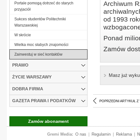
Archiwum Rz
Portale pomogą dotrzeć do starych
przyjaciół
archiwalnyc
od 1993 roku
Sukces studentów Politechniki
Warszawskiej
wzbogacone
W skrócie
Ponad milio
Wielka moc słabych znajomości
Zamów dostę
Zainwestuj w sieć kontaktów
PRAWO
Masz już wyku
ŻYCIE WARSZAWY
DOBRA FIRMA
GAZETA PRAWA I PODATKÓW
POPRZEDNI ARTYKUŁ Z
Zamów abonament
Gremi Media:
O nas
|
Regulamin
|
Reklama
|
N