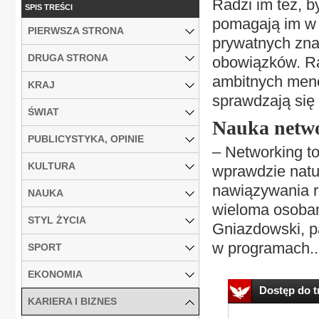
Radzi im też, b
SPIS TREŚCI
pomagają im w p
PIERWSZA STRONA
prywatnych zna
DRUGA STRONA
obowiązków. Ra
ambitnych mene
KRAJ
sprawdzają się
ŚWIAT
Nauka netw
PUBLICYSTYKA, OPINIE
– Networking to
KULTURA
wprawdzie natur
nawiązywania re
NAUKA
wieloma osobami
STYL ŻYCIA
Gniazdowski, pa
w programach..
SPORT
EKONOMIA
Dostęp do tr
KARIERA I BIZNES