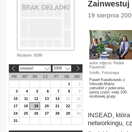
Zainwestuj
19 sierpnia 200
Wydanie:
8399
autor zdjęcia: Radek
Pasterski
sierpień
2009
«
»
źródło: Fotorzepa
PN
WT
ŚR
CZ
PT
SB
ND
Paweł Kwiatkowski z
Infovide-Matrix
1
2
zatrudnił z polecenia
3
4
5
6
7
8
9
sporą część swej 100-
osobowej grupy
10
11
12
13
14
15
16
17
18
19
20
21
22
23
24
25
26
27
28
29
30
INSEAD, która 
31
networkingu, c