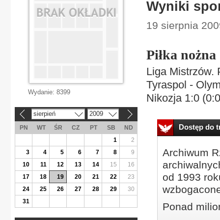
Wyniki spo
19 sierpnia 200
Piłka nożna
Liga Mistrzów. 
Tyraspol - Oly
Wydanie:
8399
Nikozja 1:0 (0:0
sierpień
2009
«
»
Dostęp do tr
PN
WT
ŚR
CZ
PT
SB
ND
1
2
Archiwum Rz
3
4
5
6
7
8
9
archiwalnyc
10
11
12
13
14
15
16
od 1993 roku
17
18
19
20
21
22
23
wzbogacone
24
25
26
27
28
29
30
31
Ponad milio