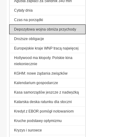
Agusta zapłaci za Świdnik 340 mln
Cytaty dnia
Czas na porządki
Depozytowa wojna obniża przychody
Droższe obligacje
Europejskie kraje WNP tracą najwięcej
Hollywood ma kłopoty. Polskie kina
niekoniecznie
KGHM: nowe żądania związków
Kalendarium gospodarcze
Kasa samorządów jeszcze z nadwyżką
Katarska deska ratunku dla stoczni
Kredyt z EBOR pomógł notowaniom
Kruche podstawy optymizmu
Kryzys i surowce