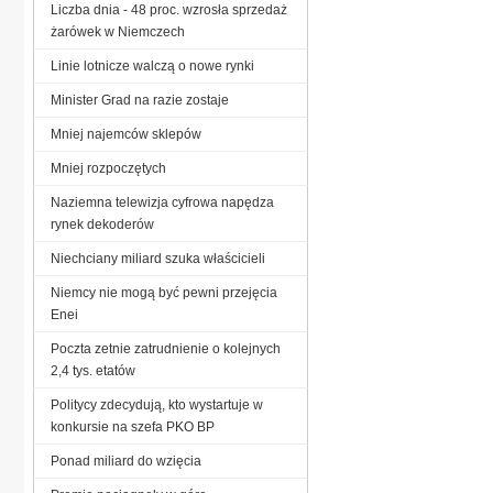
Liczba dnia - 48 proc. wzrosła sprzedaż
żarówek w Niemczech
Linie lotnicze walczą o nowe rynki
Minister Grad na razie zostaje
Mniej najemców sklepów
Mniej rozpoczętych
Naziemna telewizja cyfrowa napędza
rynek dekoderów
Niechciany miliard szuka właścicieli
Niemcy nie mogą być pewni przejęcia
Enei
Poczta zetnie zatrudnienie o kolejnych
2,4 tys. etatów
Politycy zdecydują, kto wystartuje w
konkursie na szefa PKO BP
Ponad miliard do wzięcia