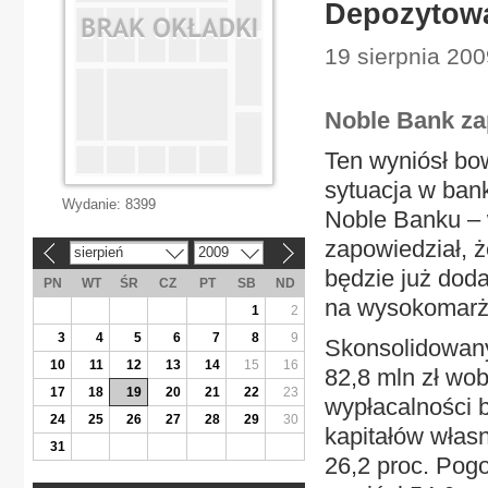
Depozytowa
19 sierpnia 20
Noble Bank z
Ten wyniósł bow
sytuacja w ban
Wydanie:
8399
Noble Banku – 
zapowiedział, ż
sierpień
2009
«
»
będzie już dod
PN
WT
ŚR
CZ
PT
SB
ND
na wysokomarżo
1
2
3
4
5
6
7
8
9
Skonsolidowany
10
11
12
13
14
15
16
82,8 mln zł wob
17
18
19
20
21
22
23
wypłacalności 
24
25
26
27
28
29
30
kapitałów włas
31
26,2 proc. Pog