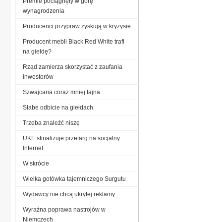
Premie pociągnęły w górę
wynagrodzenia
Producenci przypraw zyskują w kryzysie
Producent mebli Black Red White trafi
na giełdę?
Rząd zamierza skorzystać z zaufania
inwestorów
Szwajcaria coraz mniej tajna
Słabe odbicie na giełdach
Trzeba znaleźć niszę
UKE sfinalizuje przetarg na socjalny
Internet
W skrócie
Wielka gotówka tajemniczego Surgutu
Wydawcy nie chcą ukrytej reklamy
Wyraźna poprawa nastrojów w
Niemczech